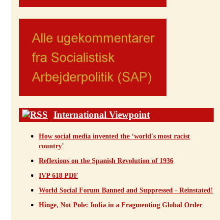
International Viewpoint
How social media invented the ‘world's most racist
country'
Reflexions on the Spanish Revolution of 1936
IVP 618 PDF
World Social Forum Banned and Suppressed - Reinstated!
Hinge, Not Pole: India in a Fragmenting Global Order