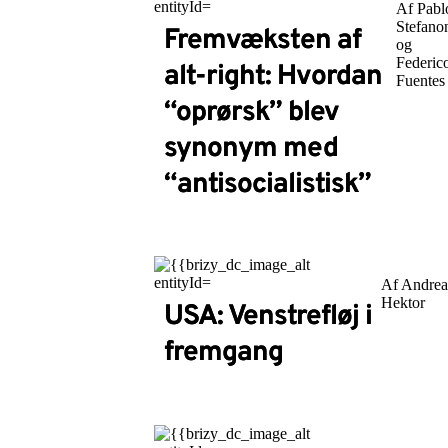
Af Pabl
Stefano
Fremvæksten af
og
Federic
alt-right: Hvordan
Fuentes
“oprørsk” blev
synonym med
“antisocialistisk”
Af Andre
Hektor
USA: Venstrefløj i
fremgang