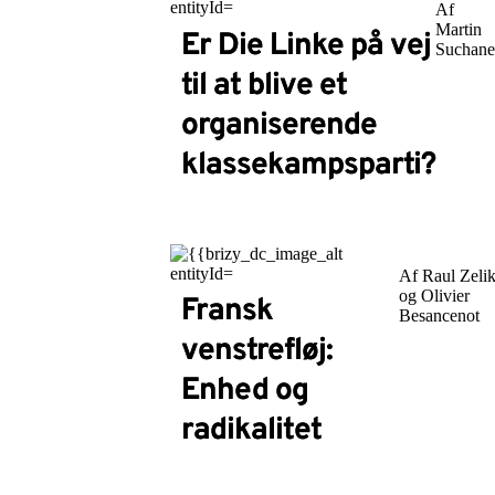
Af
Martin
Er Die Linke på vej
Suchan
til at blive et
organiserende
klassekampsparti?
Af Raul Zeli
og Olivier
Fransk
Besancenot
venstrefløj:
Enhed og
radikalitet