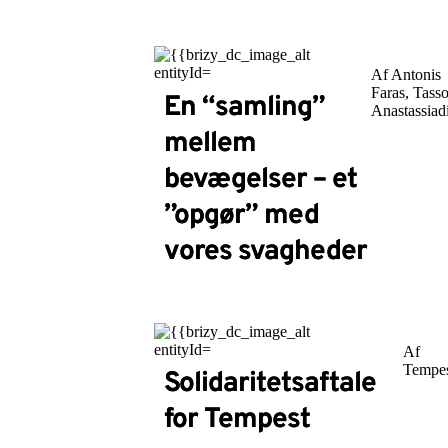
Af Antonis
Faras, Tass
En “samling”
Anastassiad
mellem
bevægelser – et
”opgør” med
vores svagheder
Af
Tempe
Solidaritetsaftale
for Tempest