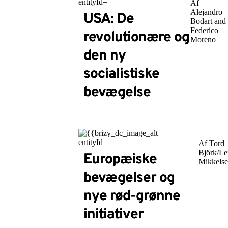
Af
Alejandro
USA: De
Bodart and
Federico
revolutionære og
Moreno
den ny
socialistiske
bevægelse
Af Tord
Björk/Le
Europæiske
Mikkels
bevægelser og
nye rød-grønne
initiativer