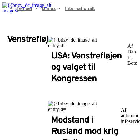
Fortsæt
Temaer
Om os
Internationalt
til
indhold
Venstrefløj
Af
Dan
USA: Venstrefløjen
La
Botz
og valget til
Kongressen
Af
autonom
Modstand i
infoservi
Rusland mod krig