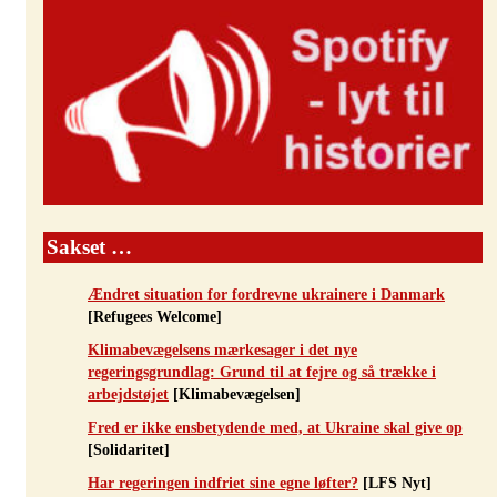
Sakset …
Ændret situation for fordrevne ukrainere i Danmark
[Refugees Welcome]
Klimabevægelsens mærkesager i det nye
regeringsgrundlag: Grund til at fejre og så trække i
arbejdstøjet
[Klimabevægelsen]
Fred er ikke ensbetydende med, at Ukraine skal give op
[Solidaritet]
Har regeringen indfriet sine egne løfter?
[LFS Nyt]