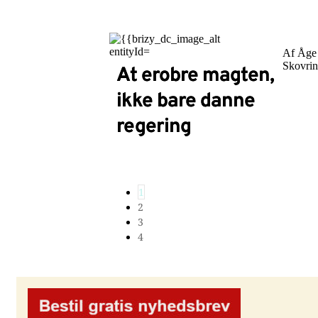
Af Åge
Skovri
At erobre magten,
ikke bare danne
regering
1
2
3
4