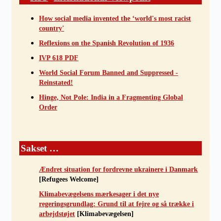
How social media invented the ‘world's most racist
country'
Reflexions on the Spanish Revolution of 1936
IVP 618 PDF
World Social Forum Banned and Suppressed -
Reinstated!
Hinge, Not Pole: India in a Fragmenting Global
Order
Sakset …
Ændret situation for fordrevne ukrainere i Danmark
[Refugees Welcome]
Klimabevægelsens mærkesager i det nye
regeringsgrundlag: Grund til at fejre og så trække i
arbejdstøjet
[Klimabevægelsen]