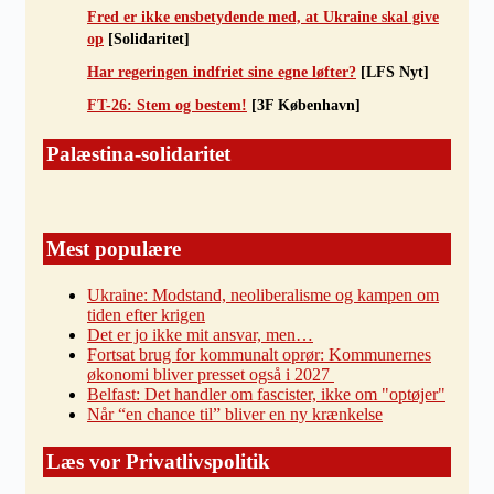
Fred er ikke ensbetydende med, at Ukraine skal give
op
[Solidaritet]
Har regeringen indfriet sine egne løfter?
[LFS Nyt]
FT-26: Stem og bestem!
[3F København]
Palæstina-solidaritet
Mest populære
Ukraine: Modstand, neoliberalisme og kampen om
tiden efter krigen
Det er jo ikke mit ansvar, men…
Fortsat brug for kommunalt oprør: Kommunernes
økonomi bliver presset også i 2027
Belfast: Det handler om fascister, ikke om "optøjer"
Når “en chance til” bliver en ny krænkelse
Læs vor Privatlivspolitik