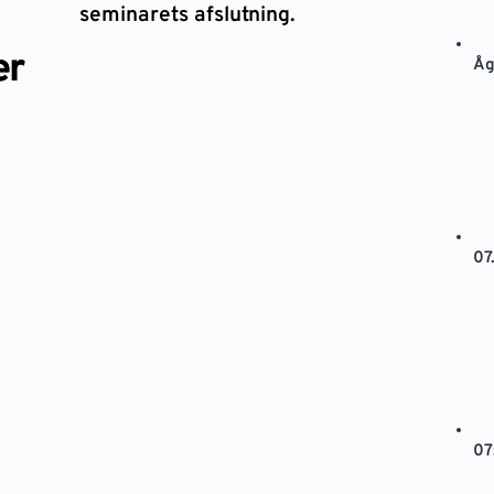
seminarets afslutning.
er
Åg
07
07