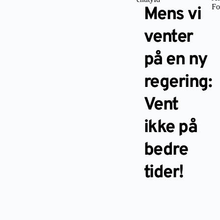
Fo
Mens vi
venter
på en ny
regering:
Vent
ikke på
bedre
tider!