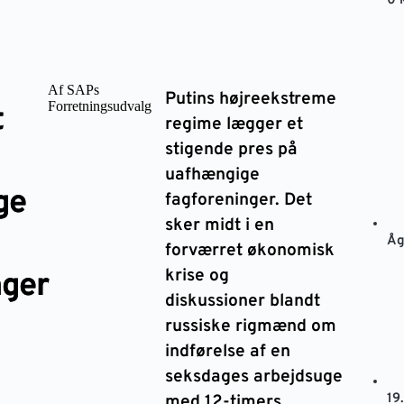
0 
Af SAPs
Putins højreekstreme
Forretningsudvalg
t
regime lægger et
stigende pres på
uafhængige
ge
fagforeninger. Det
sker midt i en
Åg
forværret økonomisk
krise og
nger
diskussioner blandt
russiske rigmænd om
indførelse af en
seksdages arbejdsuge
19
med 12-timers