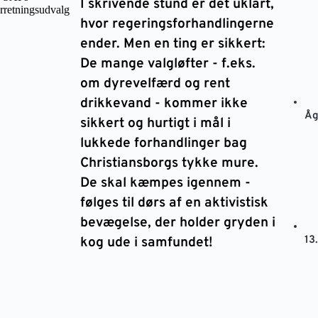
I skrivende stund er det uklart,
rretningsudvalg
hvor regeringsforhandlingerne
ender. Men en ting er sikkert:
De mange valgløfter - f.eks.
om dyrevelfærd og rent
drikkevand - kommer ikke
Åg
sikkert og hurtigt i mål i
lukkede forhandlinger bag
Christiansborgs tykke mure.
De skal kæmpes igennem -
følges til dørs af en aktivistisk
bevægelse, der holder gryden i
13
kog ude i samfundet!