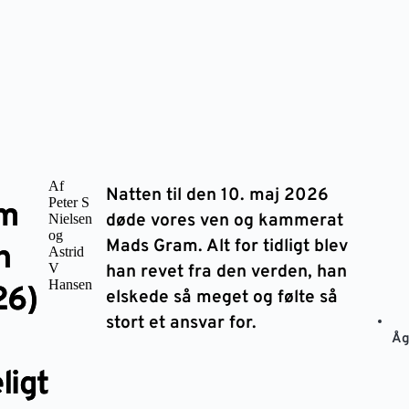
Af
Natten til den 10. maj 2026
Peter S
am
døde vores ven og kammerat
Nielsen
og
Mads Gram. Alt for tidligt blev
n
Astrid
V
han revet fra den verden, han
Hansen
26)
elskede så meget og følte så
stort et ansvar for.
Åg
ligt