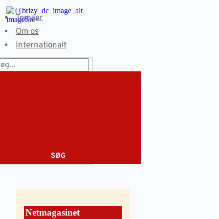
Fortsæt
til
Temaer
indhold
Om os
Internationalt
SØG
Netmagasinet