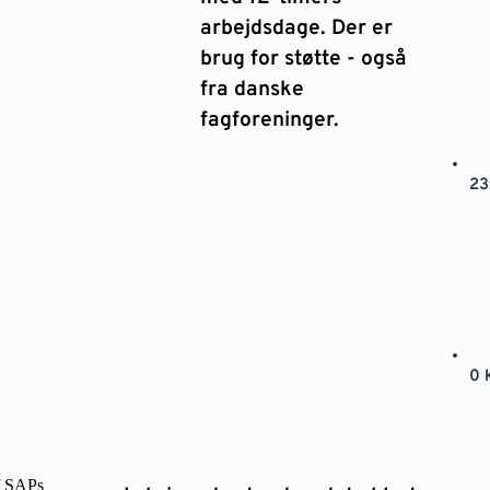
arbejdsdage. Der er
brug for støtte - også
fra danske
fagforeninger.
23
0 
 SAPs