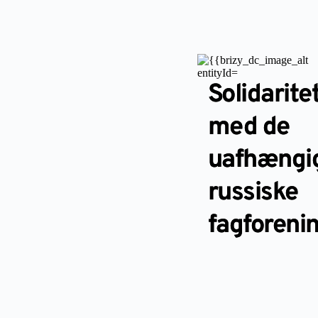
Solidarite
med de
uafhængi
russiske
fagforeni