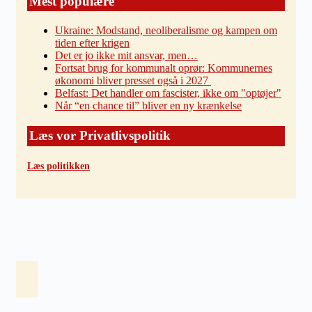
Mest populære
Ukraine: Modstand, neoliberalisme og kampen om
tiden efter krigen
Det er jo ikke mit ansvar, men…
Fortsat brug for kommunalt oprør: Kommunernes
økonomi bliver presset også i 2027
Belfast: Det handler om fascister, ikke om "optøjer"
Når “en chance til” bliver en ny krænkelse
Læs vor Privatlivspolitik
Læs politikken