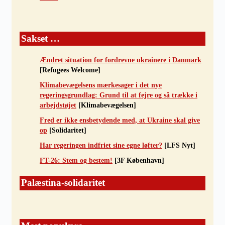
Sakset …
Ændret situation for fordrevne ukrainere i Danmark
[Refugees Welcome]
Klimabevægelsens mærkesager i det nye
regeringsgrundlag: Grund til at fejre og så trække i
arbejdstøjet
[Klimabevægelsen]
Fred er ikke ensbetydende med, at Ukraine skal give
op
[Solidaritet]
Har regeringen indfriet sine egne løfter?
[LFS Nyt]
FT-26: Stem og bestem!
[3F København]
Palæstina-solidaritet