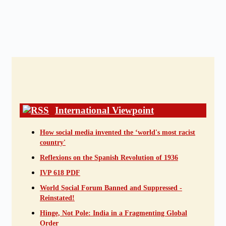
International Viewpoint
How social media invented the ‘world's most racist
country'
Reflexions on the Spanish Revolution of 1936
IVP 618 PDF
World Social Forum Banned and Suppressed -
Reinstated!
Hinge, Not Pole: India in a Fragmenting Global
Order