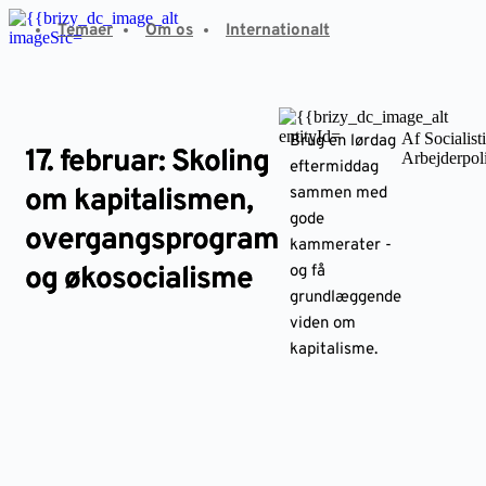
Fortsæt
Temaer
Om os
Internationalt
til
indhold
Af Socialist
Brug en lørdag
17. februar: Skoling
Arbejderpoli
eftermiddag
om kapitalismen,
sammen med
gode
overgangsprogram
kammerater -
og økosocialisme
og få
grundlæggende
viden om
kapitalisme.