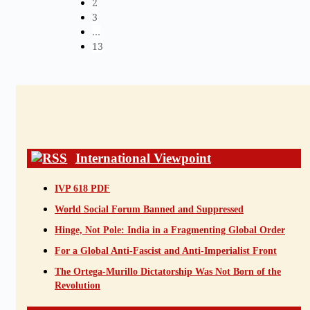
2
3
…
13
International Viewpoint
IVP 618 PDF
World Social Forum Banned and Suppressed
Hinge, Not Pole: India in a Fragmenting Global Order
For a Global Anti-Fascist and Anti-Imperialist Front
The Ortega-Murillo Dictatorship Was Not Born of the
Revolution