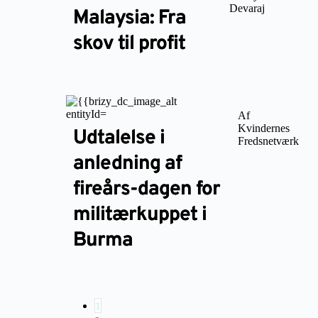
Devaraj
Malaysia: Fra
skov til profit
Af
Kvindernes
Udtalelse i
Fredsnetværk
anledning af
fireårs-dagen for
militærkuppet i
Burma
1