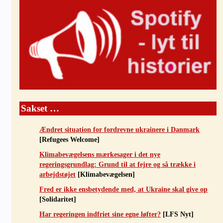
Sakset …
Ændret situation for fordrevne ukrainere i Danmark
[Refugees Welcome]
Klimabevægelsens mærkesager i det nye
regeringsgrundlag: Grund til at fejre og så trække i
arbejdstøjet
[Klimabevægelsen]
Fred er ikke ensbetydende med, at Ukraine skal give op
[Solidaritet]
Har regeringen indfriet sine egne løfter?
[LFS Nyt]