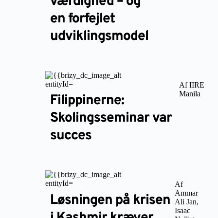
værdighed – og
en forfejlet
udviklingsmodel
Af IIRE
Manila
Filippinerne:
Skolingsseminar var
succes
Af
Ammar
Løsningen på krisen
Ali Jan,
Isaac
i Kashmir kræver