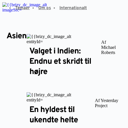
Fortsæt
Temaer
Om os
Internationalt
til
indhold
Asien
Af
Michael
Valget i Indien:
Roberts
Endnu et skridt til
højre
Af Yesterday
Project
En hyldest til
ukendte helte