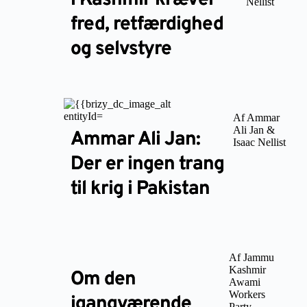
Nellist
fred, retfærdighed
og selvstyre
Af Ammar
Ali Jan &
Ammar Ali Jan:
Isaac Nellist
Der er ingen trang
til krig i Pakistan
Af Jammu
Kashmir
Om den
Awami
Workers
igangværende
Party,