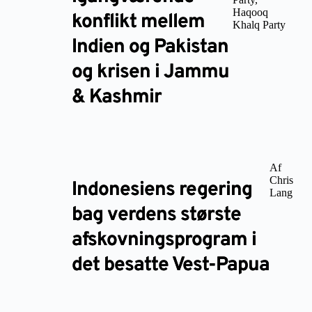
Haqooq
konflikt mellem
Khalq Party
Indien og Pakistan
og krisen i Jammu
& Kashmir
Af
Chris
Indonesiens regering
Lang
bag verdens største
afskovningsprogram i
det besatte Vest-Papua