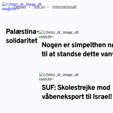
Fortsæt
Temaer
Om os
Internationalt
til
indhold
Palæstina-
solidaritet
Nogen er simpelthen n
til at standse dette van
SUF: Skolestrejke mod
våbeneksport til Israel!