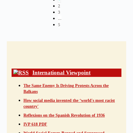
2
3
…
5
International Viewpoint
The Same Enemy Is Driving Protests Across the
Balkans
How social media invented the ‘world's most racist
country'
Reflexions on the Spanish Revolution of 1936
IVP 618 PDF