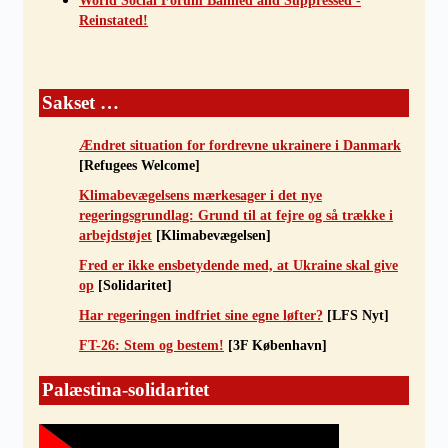
World Social Forum Banned and Suppressed -
Reinstated!
Sakset …
Ændret situation for fordrevne ukrainere i Danmark
[Refugees Welcome]
Klimabevægelsens mærkesager i det nye
regeringsgrundlag: Grund til at fejre og så trække i
arbejdstøjet
[Klimabevægelsen]
Fred er ikke ensbetydende med, at Ukraine skal give
op
[Solidaritet]
Har regeringen indfriet sine egne løfter?
[LFS Nyt]
FT-26: Stem og bestem!
[3F København]
Palæstina-solidaritet