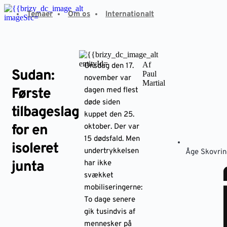
Fortsæt
Temaer
Om os
Internationalt
til
indhold
Af
Onsdag den 17.
Sudan:
Paul
november var
Martial
Første
dagen med flest
døde siden
tilbageslag
kuppet den 25.
for en
oktober. Der var
15 dødsfald. Men
isoleret
undertrykkelsen
Åge Skovrin
junta
har ikke
svækket
mobiliseringerne:
To dage senere
gik tusindvis af
mennesker på