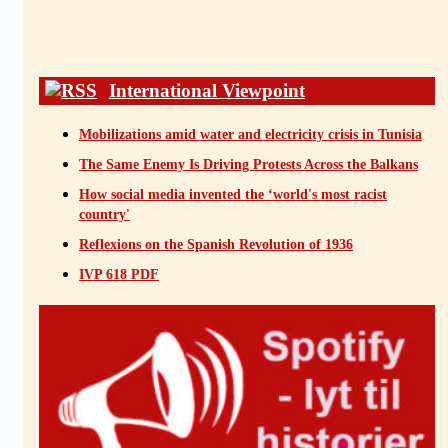
International Viewpoint
Mobilizations amid water and electricity crisis in Tunisia
The Same Enemy Is Driving Protests Across the Balkans
How social media invented the ‘world's most racist
country'
Reflexions on the Spanish Revolution of 1936
IVP 618 PDF