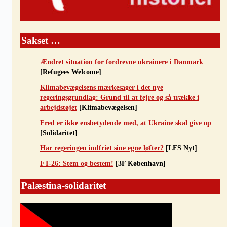
Sakset …
Ændret situation for fordrevne ukrainere i Danmark
[Refugees Welcome]
Klimabevægelsens mærkesager i det nye
regeringsgrundlag: Grund til at fejre og så trække i
arbejdstøjet
[Klimabevægelsen]
Fred er ikke ensbetydende med, at Ukraine skal give op
[Solidaritet]
Har regeringen indfriet sine egne løfter?
[LFS Nyt]
FT-26: Stem og bestem!
[3F København]
Palæstina-solidaritet