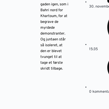
gaden igen, som i
30. novemb
Bahri nord for
Khartoum, for at
begrave de
myrdede
demonstranter.
Og juntaen står
så isoleret, at
15:35
den er blevet
tvunget til at
tage et første
skridt tilbage.
0 kommenta