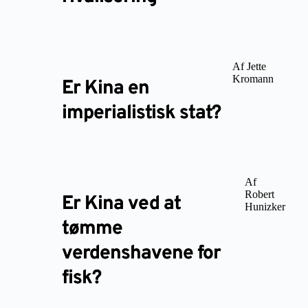
Af Jette
Kromann
Er Kina en
imperialistisk stat?
Af
Robert
Er Kina ved at
Hunizker
tømme
verdenshavene for
fisk?