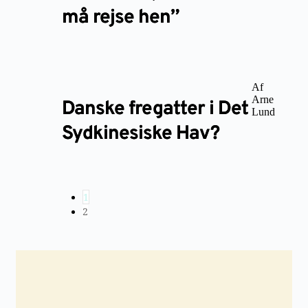
må rejse hen”
Af
Arne
Danske fregatter i Det
Lund
Sydkinesiske Hav?
1
2