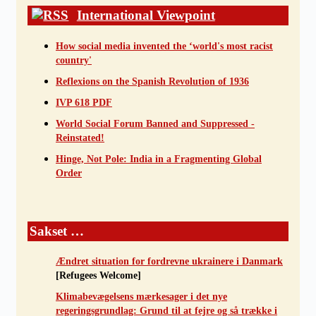
International Viewpoint
How social media invented the ‘world's most racist
country'
Reflexions on the Spanish Revolution of 1936
IVP 618 PDF
World Social Forum Banned and Suppressed -
Reinstated!
Hinge, Not Pole: India in a Fragmenting Global
Order
Sakset …
Ændret situation for fordrevne ukrainere i Danmark
[Refugees Welcome]
Klimabevægelsens mærkesager i det nye
regeringsgrundlag: Grund til at fejre og så trække i