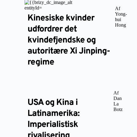
Af
Yong-
Kinesiske kvinder
hui
Hong
udfordrer det
kvindefjendske og
autoritære Xi Jinping-
regime
Af
Dan
USA og Kina i
La
Botz
Latinamerika:
Imperialistisk
rivalisering