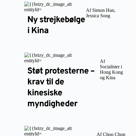
Af Simon Han,
Jessica Song
Ny strejkebølge
i Kina
Af
Socialister i
Støt protesterne –
Hong Kong
og Kina
krav til de
kinesiske
myndigheder
Af Choo Chon