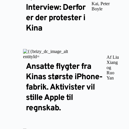
Kai, Peter
Interview: Derfor
Boyle
er der protester i
Kina
Af Liu
Xiang
Ansatte flygter fra
og
Ruo
Kinas største iPhone-
Yan
fabrik. Aktivister vil
stille Apple til
regnskab.