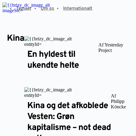
Fortsæt
Temaer
Om os
Internationalt
til
indhold
Kina
Af Yesterday
Project
En hyldest til
ukendte helte
Af
Philipp
Kina og det afkoblede
Köncke
Vesten: Grøn
kapitalisme – not dead