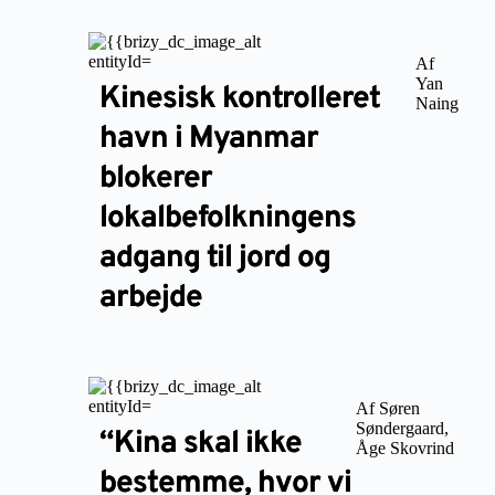
Af
Yan
Kinesisk kontrolleret
Naing
havn i Myanmar
blokerer
lokalbefolkningens
adgang til jord og
arbejde
Af Søren
Søndergaard,
“Kina skal ikke
Åge Skovrind
bestemme, hvor vi