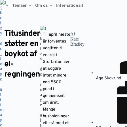
Fortsæt
Temaer
Om os
Internationalt
til
indhold
Titusinder
Af
Til april næste
Kate
støtter en
år forventes
Bradley
udgiften til
boykot af
energi i
el-
Storbritannien
at udgøre
regningen
intet mindre
Åge Skovrind
end 5500
pund i
gennemsnit
om året.
Mange
husholdninger
vil stå med et