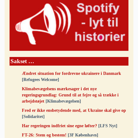
Sakset …
Ændret situation for fordrevne ukrainere i Danmark
[Refugees Welcome]
Klimabevægelsens mærkesager i det nye
regeringsgrundlag: Grund til at fejre og så trække i
arbejdstøjet
[Klimabevægelsen]
Fred er ikke ensbetydende med, at Ukraine skal give op
[Solidaritet]
Har regeringen indfriet sine egne løfter?
[LFS Nyt]
FT-26: Stem og bestem!
[3F København]