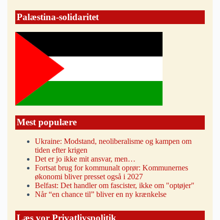
Palæstina-solidaritet
Mest populære
Ukraine: Modstand, neoliberalisme og kampen om
tiden efter krigen
Det er jo ikke mit ansvar, men…
Fortsat brug for kommunalt oprør: Kommunernes
økonomi bliver presset også i 2027
Belfast: Det handler om fascister, ikke om "optøjer"
Når “en chance til” bliver en ny krænkelse
Læs vor Privatlivspolitik