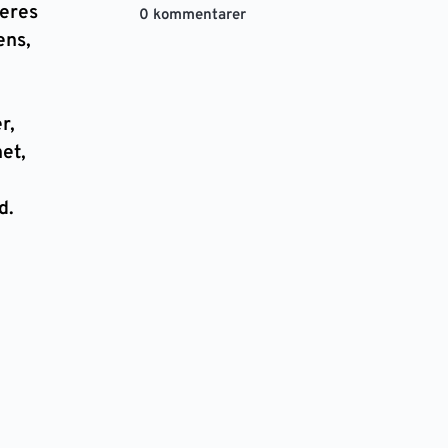
deres
0 kommentarer
ens,
r,
et,
d.