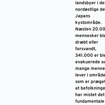
landsbyer i de
nordøstlige de
Japans
kystområde.
Næsten 20.0
mennesker bl
dræbt eller
forsvandt,
341.000 er bl
evakuerede o
mange menne
lever i område
som er præget
at befolkning
har mistet det
fundamentale