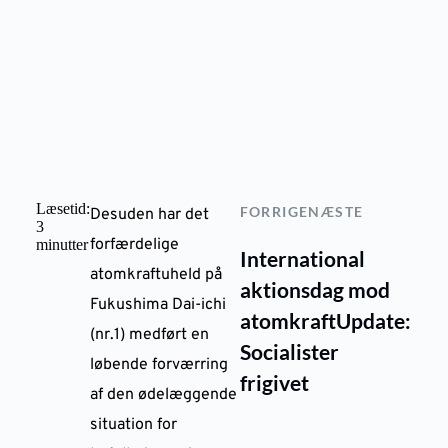
Læsetid:
FORRIGE
NÆSTE
Desuden har det
3
forfærdelige
minutter
International
atomkraftuheld på
aktionsdag mod
Fukushima Dai-ichi
atomkraft
Update:
(nr.1) medført en
Socialister
løbende forværring
frigivet
af den ødelæggende
situation for