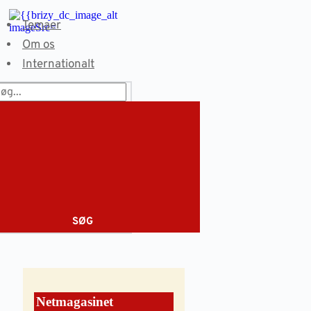
Fortsæt
til
Temaer
indhold
Om os
Internationalt
SØG
Netmagasinet