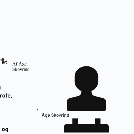
 et
Af Åge
Skovrind
g
rofe,
Åge Skovrind
 og