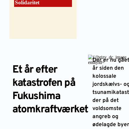
Solidaritet
Der er nu gået
Et år efter
år siden den
kolossale
katastrofen på
jordskælvs- o
tsunamikatast
Fukushima
der på det
atomkraftværket
voldsomste
angreb og
ødelagde byer