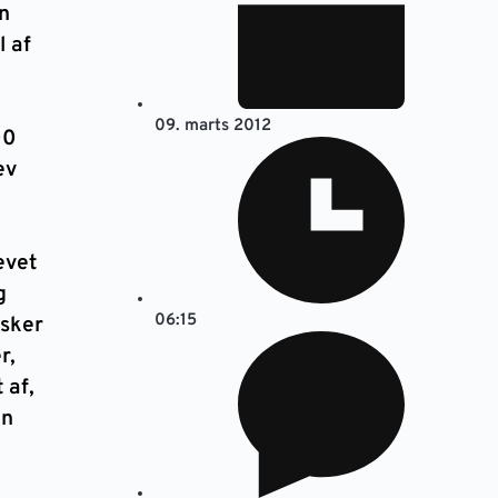
n
l af
09. marts 2012
00
ev
evet
g
06:15
sker
r,
 af,
en