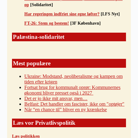
op
[Solidaritet]
Har regeringen indfriet sine egne løfter?
[LFS Nyt]
FT-26: Stem og bestem!
[3F København]
Palæstina-solidaritet
Mest populære
Ukraine: Modstand, neoliberalisme og kampen om
tiden efter krigen
Fortsat brug for kommunalt oprør: Kommunernes
økonomi bliver presset også i 2027
Det er jo ikke mit ansvar, men…
Belfast: Det handler om fascister, ikke om "optøjer"
Når “en chance til” bliver en ny krænkelse
Læs vor Privatlivspolitik
Læs politikken