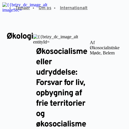
Fortsæt
Temaer
Om os
Internationalt
til
indhold
Økologi
Af
Økosocialistiske
Økosocialisme
Møde, Belem
eller
udryddelse:
Forsvar for liv,
opbygning af
frie territorier
og
økosocialisme