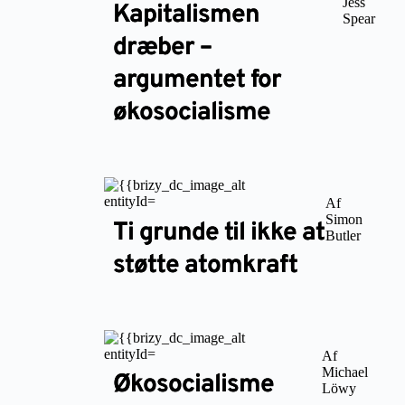
Jess
Kapitalismen
Spear
dræber –
argumentet for
økosocialisme
Af
Simon
Ti grunde til ikke at
Butler
støtte atomkraft
Af
Michael
Økosocialisme
Löwy