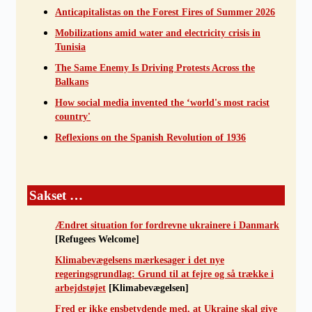
Anticapitalistas on the Forest Fires of Summer 2026
Mobilizations amid water and electricity crisis in
Tunisia
The Same Enemy Is Driving Protests Across the
Balkans
How social media invented the ‘world's most racist
country'
Reflexions on the Spanish Revolution of 1936
Sakset …
Ændret situation for fordrevne ukrainere i Danmark
[Refugees Welcome]
Klimabevægelsens mærkesager i det nye
regeringsgrundlag: Grund til at fejre og så trække i
arbejdstøjet
[Klimabevægelsen]
Fred er ikke ensbetydende med, at Ukraine skal give