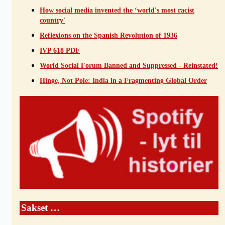
How social media invented the ‘world's most racist
country'
Reflexions on the Spanish Revolution of 1936
IVP 618 PDF
World Social Forum Banned and Suppressed - Reinstated!
Hinge, Not Pole: India in a Fragmenting Global Order
Sakset …