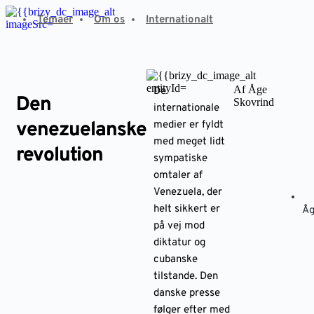
Fortsæt
Temaer
Om os
Internationalt
til
indhold
Af Åge
De
Den
Skovrind
internationale
venezuelanske
medier er fyldt
med meget lidt
revolution
sympatiske
omtaler af
Venezuela, der
helt sikkert er
Åg
på vej mod
diktatur og
cubanske
tilstande. Den
danske presse
følger efter med