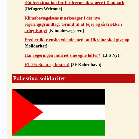
Ændret situation for fordrevne ukrainere i Danmark
[Refugees Welcome]
Klimabevægelsens mærkesager i det nye
regeringsgrundlag: Grund til at fejre og så trække i
arbejdstøjet
[Klimabevægelsen]
Fred er ikke ensbetydende med, at Ukraine skal give op
[Solidaritet]
Har regeringen indfriet sine egne løfter?
[LFS Nyt]
FT-26: Stem og bestem!
[3F København]
Palæstina-solidaritet