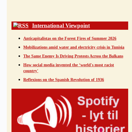
International Viewpoint
Anticapitalistas on the Forest Fires of Summer 2026
Mobilizations amid water and electricity crisis in Tunisia
The Same Enemy Is Driving Protests Across the Balkans
How social media invented the ‘world's most racist
country'
Reflexions on the Spanish Revolution of 1936