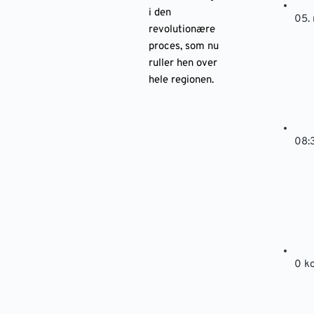
i den
05.
revolutionære
proces, som nu
ruller hen over
hele regionen.
08:
0 k