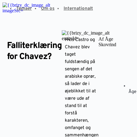
Fortsæt
Temaer
Om os
Internationalt
til
indhold
Af Åge
Hvis Castro og
Falliterklæring
Skovrind
Chavez blev
for Chavez?
taget
fuldstændig på
sengen af det
arabiske oprør,
så lader de i
øjeblikket til at
Åge
være ude af
stand til at
forstå
karakteren,
omfanget og
sammenhængen