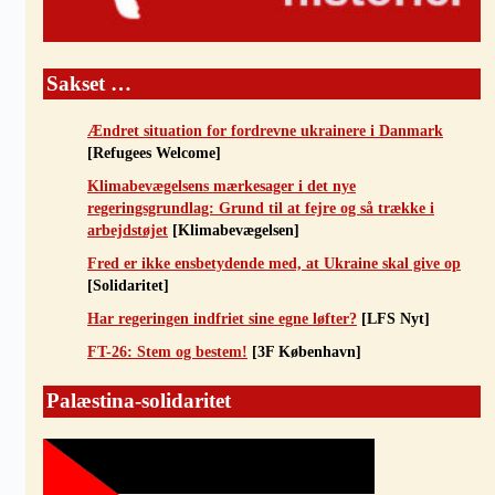
Sakset …
Ændret situation for fordrevne ukrainere i Danmark
[Refugees Welcome]
Klimabevægelsens mærkesager i det nye
regeringsgrundlag: Grund til at fejre og så trække i
arbejdstøjet
[Klimabevægelsen]
Fred er ikke ensbetydende med, at Ukraine skal give op
[Solidaritet]
Har regeringen indfriet sine egne løfter?
[LFS Nyt]
FT-26: Stem og bestem!
[3F København]
Palæstina-solidaritet