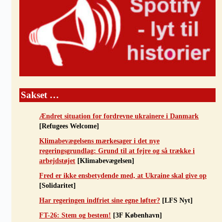
Sakset …
Ændret situation for fordrevne ukrainere i Danmark
[Refugees Welcome]
Klimabevægelsens mærkesager i det nye
regeringsgrundlag: Grund til at fejre og så trække i
arbejdstøjet
[Klimabevægelsen]
Fred er ikke ensbetydende med, at Ukraine skal give op
[Solidaritet]
Har regeringen indfriet sine egne løfter?
[LFS Nyt]
FT-26: Stem og bestem!
[3F København]