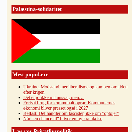
Palæstina-solidaritet
Mest populære
Ukraine: Modstand, neoliberalisme og kampen om tiden
efter krigen
Det er jo ikke mit ansvar, men…
Fortsat brug for kommunalt oprør: Kommunernes
økonomi bliver presset også i 2027
Belfast: Det handler om fascister, ikke om "optøjer"
Når “en chance til” bliver en ny krænkelse
Læs vor Privatlivspolitik