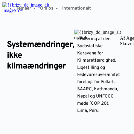
Fortsæt
Temaer
Om os
Internationalt
til
indhold
Af Åg
Erklæring af den
Systemændringer,
Skovri
Sydasiatiske
ikke
Karavane for
Klimaretfærdighed,
klimaændringer
Ligestilling og
Fødevaresuverænitet
forelagt for Folkets
SAARC, Kathmandu,
Nepal og UNFCCC
møde (COP 20),
Lima, Peru.