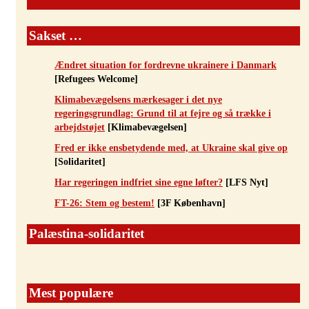
Sakset …
Ændret situation for fordrevne ukrainere i Danmark
[Refugees Welcome]
Klimabevægelsens mærkesager i det nye
regeringsgrundlag: Grund til at fejre og så trække i
arbejdstøjet
[Klimabevægelsen]
Fred er ikke ensbetydende med, at Ukraine skal give op
[Solidaritet]
Har regeringen indfriet sine egne løfter?
[LFS Nyt]
FT-26: Stem og bestem!
[3F København]
Palæstina-solidaritet
Mest populære