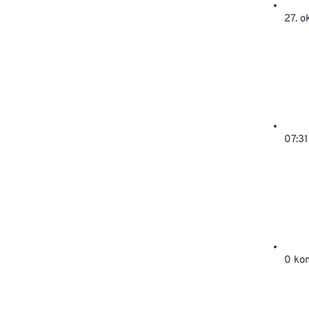
27. 
07:31
0 ko