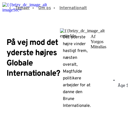
Fortsæt
Temaer
Om os
Internationalt
til
indhold
Af
Det yderste
På vej mod det
Yorgos
højre vinder
Mitralias
yderste højres
hastigt frem,
næsten
Globale
overalt,
Internationale?
Magtfulde
politikere
arbejder for at
Åge 
danne den
Brune
Internationale.