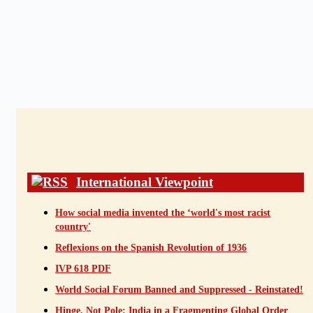
International Viewpoint
How social media invented the ‘world's most racist
country'
Reflexions on the Spanish Revolution of 1936
IVP 618 PDF
World Social Forum Banned and Suppressed - Reinstated!
Hinge, Not Pole: India in a Fragmenting Global Order