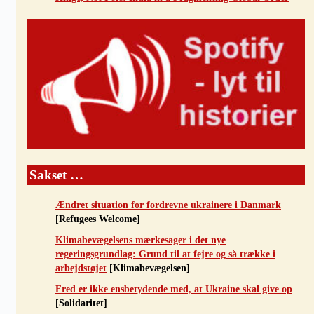
Sakset …
Ændret situation for fordrevne ukrainere i Danmark
[Refugees Welcome]
Klimabevægelsens mærkesager i det nye
regeringsgrundlag: Grund til at fejre og så trække i
arbejdstøjet
[Klimabevægelsen]
Fred er ikke ensbetydende med, at Ukraine skal give op
[Solidaritet]