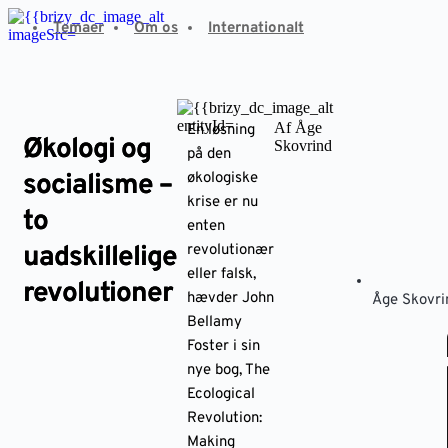
Fortsæt
Temaer
Om os
Internationalt
til
indhold
Af Åge
En løsning
Økologi og
Skovrind
på den
socialisme –
økologiske
krise er nu
to
enten
uadskillelige
revolutionær
eller falsk,
revolutioner
hævder John
Åge Skovri
Bellamy
Foster i sin
nye bog, The
Ecological
Revolution:
Making