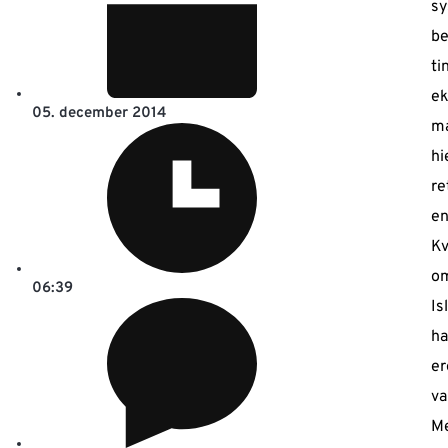
sy
be
ti
e
05. december 2014
m
hi
re
en
Kv
om
06:39
Is
ha
er
va
Me