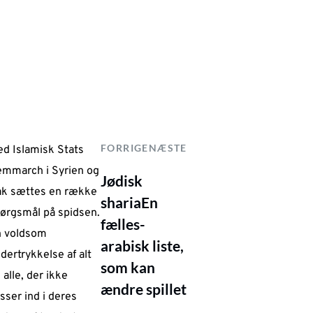
FORRIGE
NÆSTE
d Islamisk Stats
emmarch i Syrien og
Jødisk
ak sættes en række
sharia
En
ørgsmål på spidsen.
fælles-
 voldsom
arabisk liste,
dertrykkelse af alt
som kan
 alle, der ikke
ændre spillet
sser ind i deres