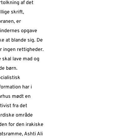
rtolkning af det
llige skrift,
ranen, er
indernes opgave
ke at blande sig. De
r ingen rettigheder.
 skal lave mad og
de børn.
cialistisk
formation har i
rhus mødt en
tivist fra det
rdiske område
den for den irakiske
atsramme, Ashti Ali