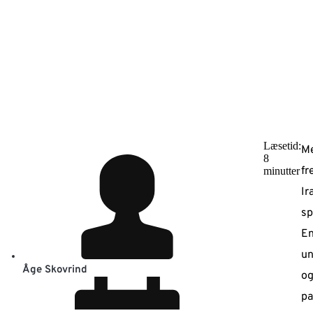
Læsetid:
Me
8
fr
minutter
Ir
sp
En
un
Åge Skovrind
og
pa