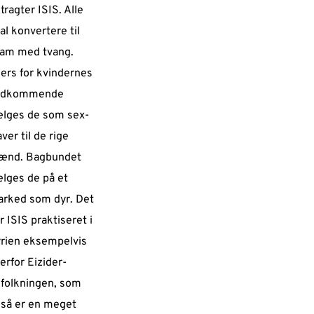
tragter ISIS. Alle
al konvertere til
lam med tvang.
lers for kvindernes
edkommende
lges de som sex-
aver til de rige
ænd. Bagbundet
lges de på et
rked som dyr. Det
r ISIS praktiseret i
rien eksempelvis
erfor Eizider-
folkningen, som
så er en meget