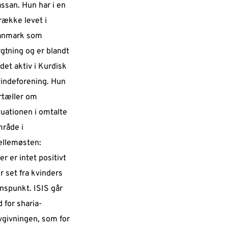
ssan. Hun har i en
række levet i
anmark som
ygtning og er blandt
det aktiv i Kurdisk
indeforening. Hun
rtæller om
tuationen i omtalte
råde i
llemøsten:
er er intet positivt
r set fra kvinders
nspunkt. ISIS går
d for sharia-
vgivningen, som for