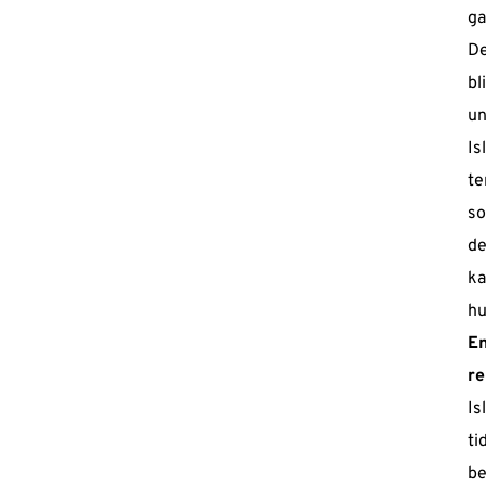
ga
De
bl
un
Is
te
so
de
ka
hu
En
re
Is
ti
be