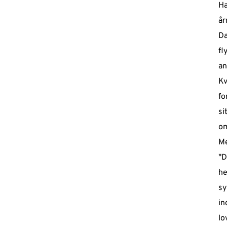
Ha
år
D
fl
an
Kv
fo
si
om
Me
"D
he
sy
in
lo