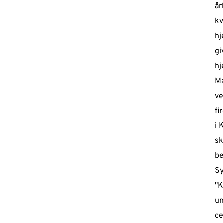
år
kv
hj
gi
hj
Ma
ve
fi
i 
sk
be
Sy
"K
un
ce