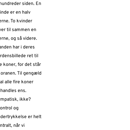
hundreder siden. En
inde er en halv
erne. To kvinder
ver til sammen en
erne, og så videre.
nden har i deres
rdensbillede ret til
re koner, for det står
Koranen. Til gengæld
al alle fire koner
handles ens.
mpatisk, ikke?
ontrol og
dertrykkelse er helt
ntralt, når vi