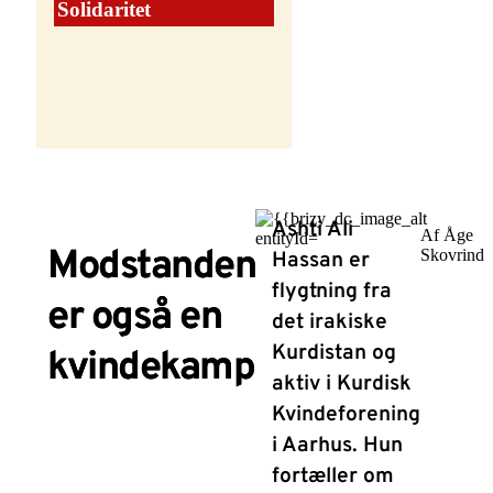
Solidaritet
Ashti Ali
Af Åge
Modstanden
Skovrind
Hassan er
flygtning fra
er også en
det irakiske
Kurdistan og
kvindekamp
aktiv i Kurdisk
Kvindeforening
i Aarhus. Hun
fortæller om