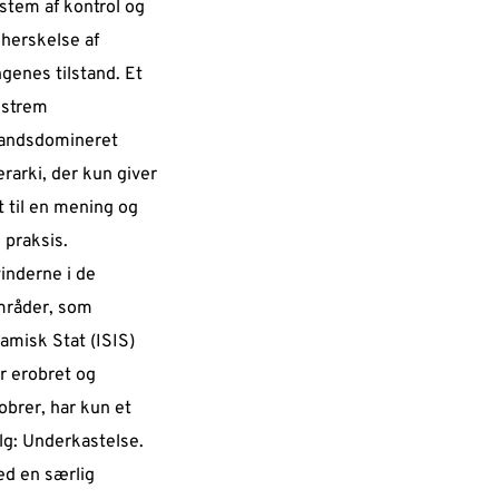
stem af kontrol og
herskelse af
ngenes tilstand. Et
kstrem
andsdomineret
erarki, der kun giver
t til en mening og
 praksis.
inderne i de
råder, som
lamisk Stat (ISIS)
r erobret og
obrer, har kun et
lg: Underkastelse.
d en særlig