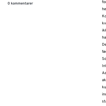
fo
0 kommentarer
he
Ko
kv
ik
ha
De
fø
So
In
Aa
ak
ku
in
st