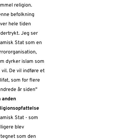
mmel religion.
nne befolkning
iver hele tiden
dertrykt. Jeg ser
lamisk Stat som en
rrororganisation,
m dyrker islam som
 vil. De vil indføre et
lifat, som for flere
ndrede år siden"
 anden
ligionsopfattelse
lamisk Stat - som
dligere blev
tegnet som den