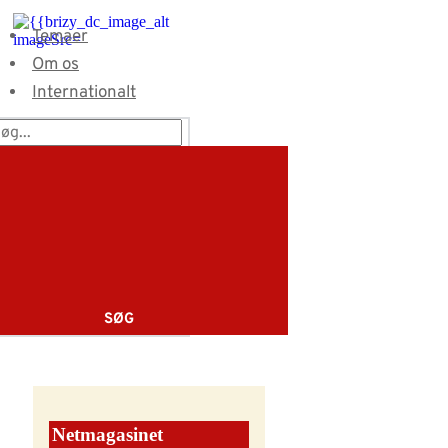
Fortsæt
til
Temaer
indhold
Om os
Internationalt
SØG
Netmagasinet