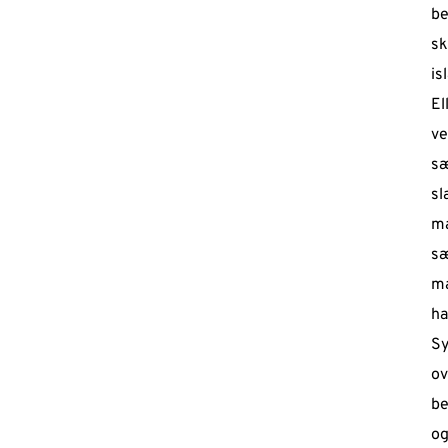
be
sk
is
El
v
sæ
sl
m
sæ
ma
ha
Sy
ov
be
og