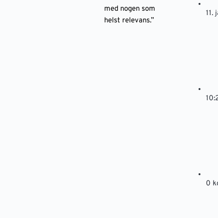
med nogen som
11.
helst relevans.”
10:
0 k