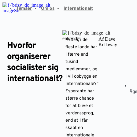
Fortsæt
Temaer
Om os
Internationalt
til
indhold
Af Dave
"Altså, i de
Hvorfor
Kellaway
fleste lande har
organiserer
I færre end
tusind
socialister sig
medlemmer, og
internationalt?
I vil opbygge en
Internationale?"
Esperanto har
Åge
større chance
for at blive et
verdenssprog,
end at I får
skabt en
Internationale