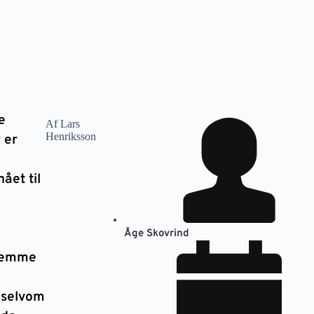
e
Af Lars
Henriksson
 er
ået til
Åge Skovrind
temme
 selvom