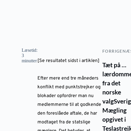
Læsetid:
FORRIGE
NÆ
3
[Se resultatet sidst i artiklen]
minutter
Tæt på …
lærdomm
Efter mere end tre måneders
fra det
konflikt med punktstrejker og
norske
blokader opfordrer man nu
valg
Sverig
medlemmerne til at godkende
Mægling
den foreslåede aftale, de har
opgivet i
modtaget fra de statslige
Teslastrej