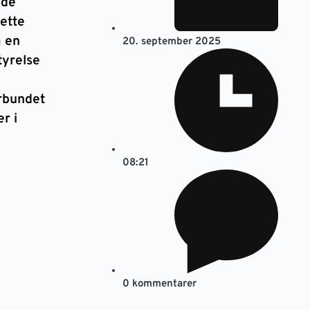
 de
Dette
a en
20. september 2025
tyrelse
rbundet
r i
08:21
0 kommentarer