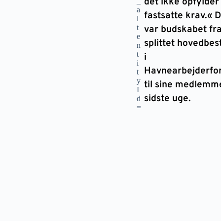
det ikke opfylder
fastsatte krav.« 
var budskabet fr
splittet hovedbes
i
Havnearbejderfo
til sine medlemme
sidste uge.