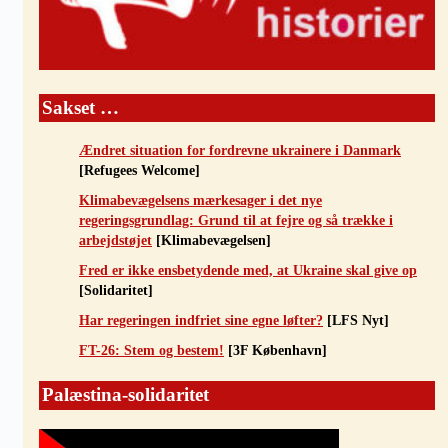
Sakset …
Ændret situation for fordrevne ukrainere i Danmark
[Refugees Welcome]
Klimabevægelsens mærkesager i det nye
regeringsgrundlag: Grund til at fejre og så trække i
arbejdstøjet
[Klimabevægelsen]
Fred er ikke ensbetydende med, at Ukraine skal give op
[Solidaritet]
Har regeringen indfriet sine egne løfter?
[LFS Nyt]
FT-26: Stem og bestem!
[3F København]
Palæstina-solidaritet