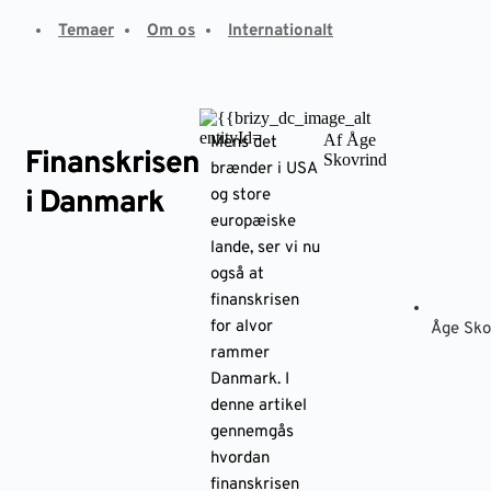
Fortsæt
Temaer
Om os
Internationalt
til
indhold
Af Åge
Mens det
Finanskrisen
Skovrind
brænder i USA
i Danmark
og store
europæiske
lande, ser vi nu
også at
finanskrisen
for alvor
Åge Sko
rammer
Danmark. I
denne artikel
gennemgås
hvordan
finanskrisen