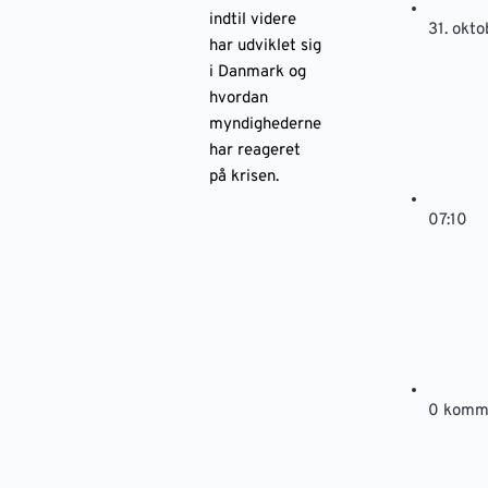
indtil videre
31. okt
har udviklet sig
i Danmark og
hvordan
myndighederne
har reageret
på krisen.
07:10
0 komm