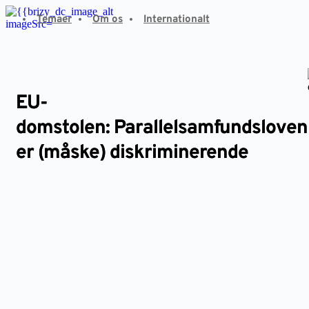
Fortsæt
Temaer
Om os
Internationalt
til
indhold
EU-
domstolen: Parallelsamfundsloven
er (måske) diskriminerende