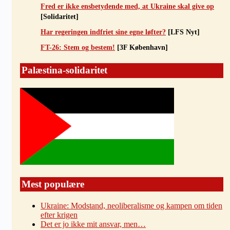
Fred er ikke ensbetydende med, at Ukraine skal give op
[Solidaritet]
Har regeringen indfriet sine egne løfter?
[LFS Nyt]
FT-26: Stem og bestem!
[3F København]
Palæstina-solidaritet
Mest populære
Ukraine: Modstand, neoliberalisme og kampen om tiden
efter krigen
Det er jo ikke mit ansvar, men…