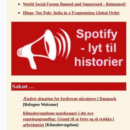
World Social Forum Banned and Suppressed - Reinstated!
Hinge, Not Pole: India in a Fragmenting Global Order
Sakset …
Ændret situation for fordrevne ukrainere i Danmark
[Refugees Welcome]
Klimabevægelsens mærkesager i det nye
regeringsgrundlag: Grund til at fejre og så trække i
arbejdstøjet
[Klimabevægelsen]