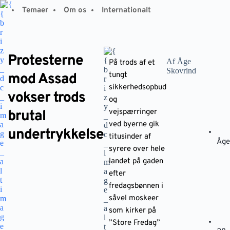
Fortsæt
Temaer
Om os
Internationalt
til
indhold
Protesterne
Af Åge
På trods af et
Skovrind
mod Assad
tungt
sikkerhedsopbud
vokser trods
og
brutal
vejspærringer
ved byerne gik
undertrykkelse
titusinder af
Åge
syrere over hele
landet på gaden
efter
fredagsbønnen i
såvel moskeer
som kirker på
”Store Fredag”