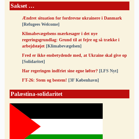
Sakset …
Ændret situation for fordrevne ukrainere i Danmark
[Refugees Welcome]
Klimabevægelsens mærkesager i det nye
regeringsgrundlag: Grund til at fejre og så trække i
arbejdstøjet
[Klimabevægelsen]
Fred er ikke ensbetydende med, at Ukraine skal give op
[Solidaritet]
Har regeringen indfriet sine egne løfter?
[LFS Nyt]
FT-26: Stem og bestem!
[3F København]
Palæstina-solidaritet