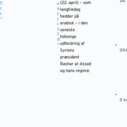
28. 
(22. april) – som
langfredag
hedder på
arabisk – i den
seneste
folkelige
udfordring af
Syriens
09:
præsident
Bashar al-Assad
og hans regime.
0 k