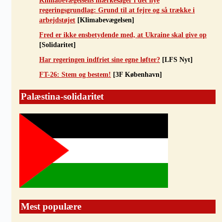
Klimabevægelsens mærkesager i det nye
regeringsgrundlag: Grund til at fejre og så trække i
arbejdstøjet
[Klimabevægelsen]
Fred er ikke ensbetydende med, at Ukraine skal give op
[Solidaritet]
Har regeringen indfriet sine egne løfter?
[LFS Nyt]
FT-26: Stem og bestem!
[3F København]
Palæstina-solidaritet
Mest populære