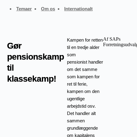
Fortsæt
Temaer
Om os
Internationalt
til
indhold
Af SAPs
Kampen for retten
Gør
Forretningsudval
til en tredje alder
som
pensionskamp
pensionist handler
til
om det samme
som kampen for
klassekamp!
ret til ferie,
kampen om den
ugentlige
arbejdstid osv.
Det handler alt
sammen
grundlæggende
om kapitalens