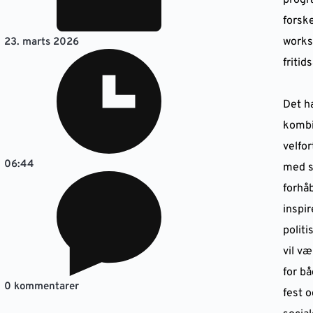
prog
forske
work
23. marts 2026
fritid
Det h
kombi
velfor
06:44
med s
forhå
inspi
politi
vil v
for bå
0 kommentarer
fest o