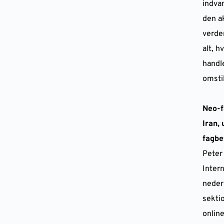
indva
den a
verde
alt, h
handl
omstil
Neo-f
Iran, 
fagb
Peter 
Inter
neder
sekti
onlin