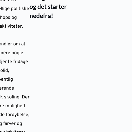
ram med
og det starter
llige politiske
nedefra!
shops og
saktiviteter.
andler om at
nere nogle
tjente fridage
olid,
bentlig
rerende
sk skoling. Der
ære mulighed
de fordybelse,
g farver og