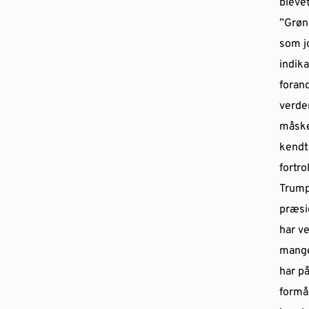
blevet
”Grøn
som j
indika
forand
verde
måske
kendt
fortro
Trump
præsi
har v
mange
har på
formå