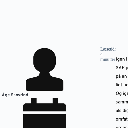
Læsetid:
4
Igen i
minutter
SAP p
på en
lidt u
Og ige
Åge Skovrind
samme
alsidi
omfat