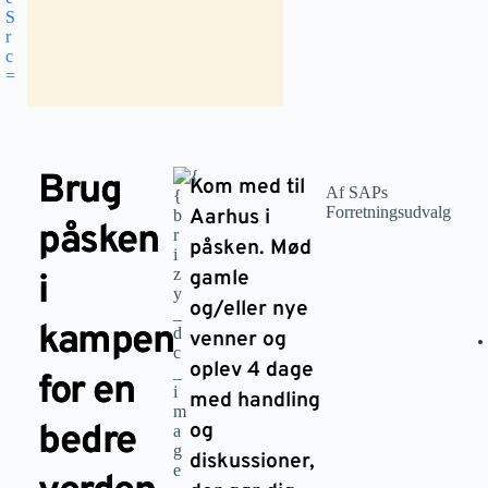
Brug
Kom med til
Af SAPs
Forretningsudvalg
Aarhus i
påsken
påsken. Mød
gamle
i
og/eller nye
kampen
venner og
oplev 4 dage
for en
med handling
bedre
og
diskussioner,