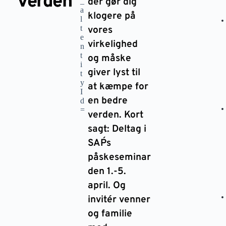
verden
der gør dig
klogere på
vores
virkelighed
og måske
giver lyst til
at kæmpe for
en bedre
verden. Kort
sagt: Deltag i
SAP´s
påskeseminar
den 1.-5.
april. Og
invitér venner
og familie