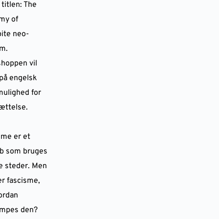
titlen: The
my of
ite neo-
sm.
hoppen vil
på engelsk
ulighed for
ættelse.
sme er et
b som bruges
 steder. Men
er fascisme,
ordan
mpes den?