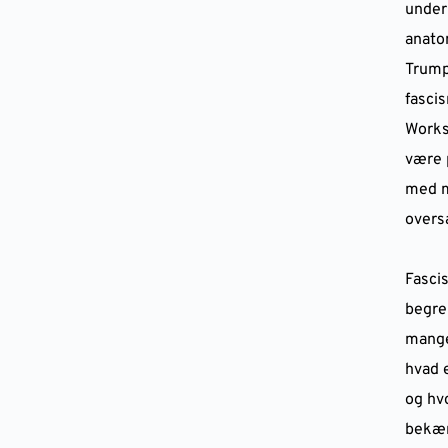
under 
anato
Trump
fasci
Works
være 
med m
overs
Fasci
begre
mange
hvad 
og hv
bekæ