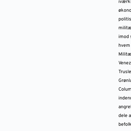
iværk
økono
politi
militæ
imod 
hvem 
Milit
Venez
Trusl
Grønl
Colum
indenr
angre
dele a
befol