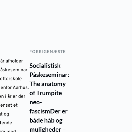
FORRIGE
NÆSTE
 år afholder
Socialistisk
åskeseminar
Påskeseminar:
 efterskole
The anatomy
denfor Aarhus.
of Trumpite
n i år er der
neo-
nsat et
fascism
Der er
gt og
både håb og
tende
muligheder –