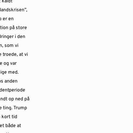
 kaldt
landskrisen”,
o er en
tion på store
ringer i den
n, som vi
 troede, at vi
e og var
lige med.
s anden
dentperiode
endt op ned på
 ting. Trump
 kort tid
et både at