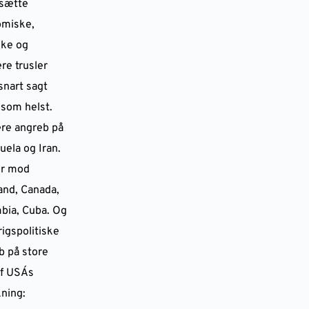
sætte
miske,
ske og
re trusler
snart sagt
som helst.
ære angreb på
uela og Iran.
er mod
and, Canada,
bia, Cuba. Og
igspolitiske
b på store
f USA´s
kning: