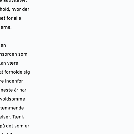
e aktiviteter.
hold, hvor der
et for alle
gerne.
 en
nsorden som
kan være
t forholde sig
are indenfor
eneste år har
t voldsomme
kræmmende
lser. Tænk
 på det som er