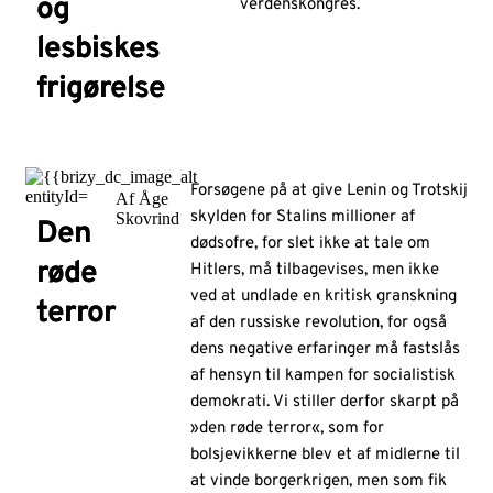
og
verdenskongres.
lesbiskes
frigørelse
Forsøgene på at give Lenin og Trotskij
Af Åge
skylden for Stalins millioner af
Skovrind
Den
dødsofre, for slet ikke at tale om
røde
Hitlers, må tilbagevises, men ikke
ved at undlade en kritisk granskning
terror
af den russiske revolution, for også
dens negative erfaringer må fastslås
af hensyn til kampen for socialistisk
demokrati. Vi stiller derfor skarpt på
»den røde terror«, som for
bolsjevikkerne blev et af midlerne til
at vinde borgerkrigen, men som fik