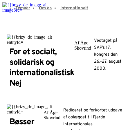
Fortsæt
Temaer
Om os
Internationalt
til
indhold
Vedtaget på
Af Åge
SAP’s 17.
Skovrind
For et socialt,
kongres den
solidarisk og
26.-27. august
2000.
internationalistisk
Nej
Redigeret og forkortet udgave
Af Åge
af oplægget til Fjerde
Skovrind
Bøsser
Internationales