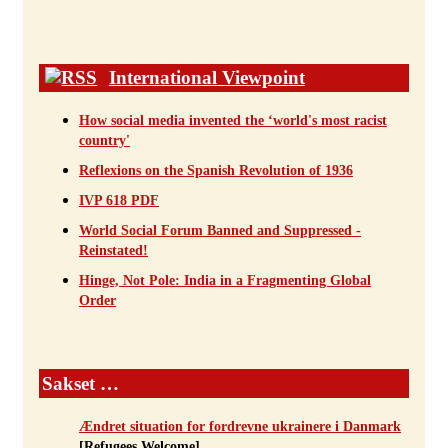
International Viewpoint
How social media invented the ‘world's most racist
country'
Reflexions on the Spanish Revolution of 1936
IVP 618 PDF
World Social Forum Banned and Suppressed -
Reinstated!
Hinge, Not Pole: India in a Fragmenting Global
Order
Sakset …
Ændret situation for fordrevne ukrainere i Danmark
[Refugees Welcome]