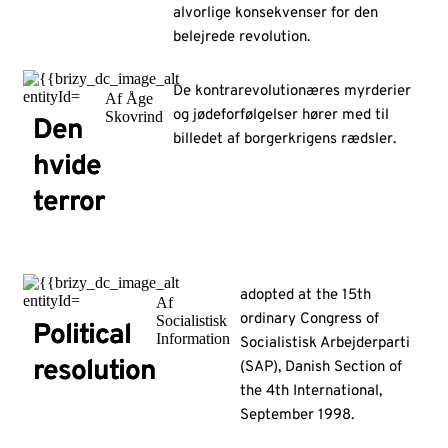
alvorlige konsekvenser for den
belejrede revolution.
De kontrarevolutionæres myrderier
Af Åge
og jødeforfølgelser hører med til
Skovrind
Den
billedet af borgerkrigens rædsler.
hvide
terror
adopted at the 15th
Af
ordinary Congress of
Socialistisk
Political
Information
Socialistisk Arbejderparti
resolution
(SAP), Danish Section of
the 4th International,
September 1998.