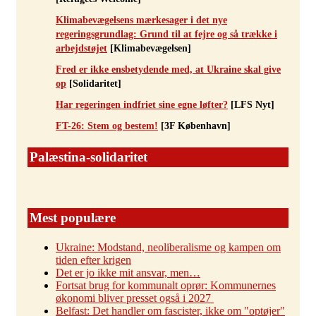
Klimabevægelsens mærkesager i det nye
regeringsgrundlag: Grund til at fejre og så trække i
arbejdstøjet
[Klimabevægelsen]
Fred er ikke ensbetydende med, at Ukraine skal give
op
[Solidaritet]
Har regeringen indfriet sine egne løfter?
[LFS Nyt]
FT-26: Stem og bestem!
[3F København]
Palæstina-solidaritet
Mest populære
Ukraine: Modstand, neoliberalisme og kampen om
tiden efter krigen
Det er jo ikke mit ansvar, men…
Fortsat brug for kommunalt oprør: Kommunernes
økonomi bliver presset også i 2027
Belfast: Det handler om fascister, ikke om "optøjer"