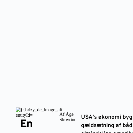
Af Åge
USA's økonomi byg
Skovrind
En
gældsætning af båd