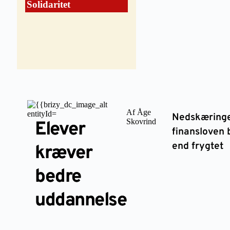
Solidaritet
Af Åge
Nedskæringe
Skovrind
Elever
finansloven 
end frygtet
kræver
bedre
uddannelse