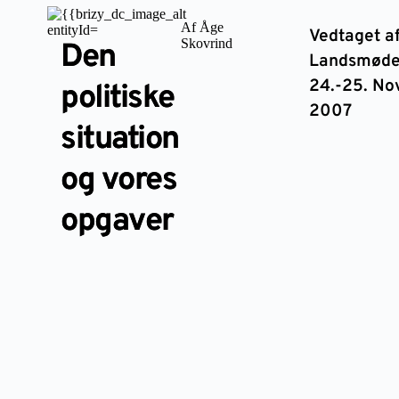
Af Åge
Vedtaget a
Skovrind
Den
Landsmøde
24.-25. N
politiske
2007
situation
og vores
opgaver