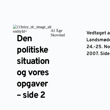
Af Åge
Vedtaget a
Skovrind
Den
Landsmød
24.-25. N
politiske
2007. Side
situation
og vores
opgaver
– side 2