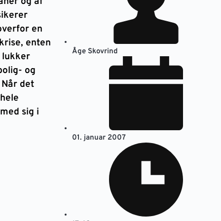
aner og af
sikerer
overfor en
krise, enten
Åge Skovrind
 lukker
bolig- og
 Når det
 hele
med sig i
01. januar 2007