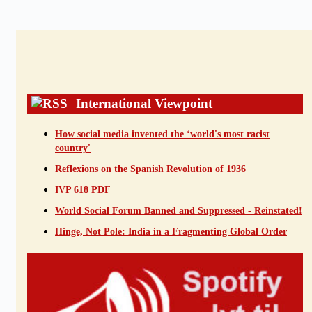
International Viewpoint
How social media invented the ‘world's most racist
country'
Reflexions on the Spanish Revolution of 1936
IVP 618 PDF
World Social Forum Banned and Suppressed - Reinstated!
Hinge, Not Pole: India in a Fragmenting Global Order