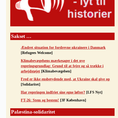
Sakset …
Ændret situation for fordrevne ukrainere i Danmark
[Refugees Welcome]
Klimabevægelsens mærkesager i det nye
regeringsgrundlag: Grund til at fejre og så trække i
arbejdstøjet
[Klimabevægelsen]
Fred er ikke ensbetydende med, at Ukraine skal give op
[Solidaritet]
Har regeringen indfriet sine egne løfter?
[LFS Nyt]
FT-26: Stem og bestem!
[3F København]
Palæstina-solidaritet