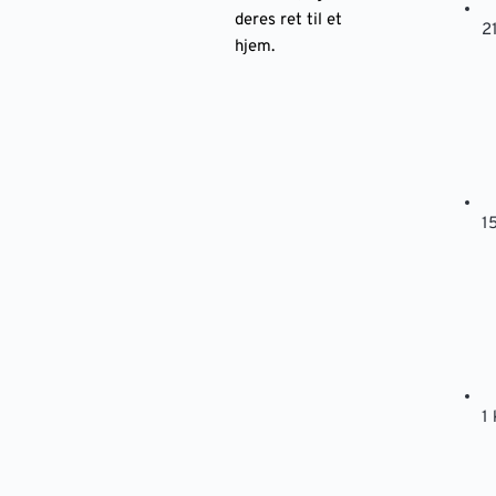
deres ret til et
2
hjem.
1
1