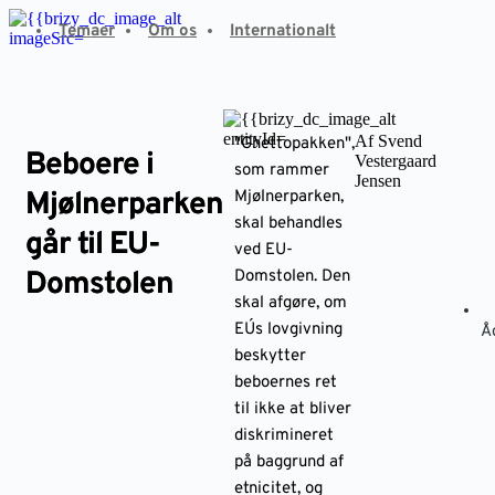
Fortsæt
Temaer
Om os
Internationalt
til
indhold
Af Svend
"Ghettopakken",
Beboere i
Vestergaard
som rammer
Jensen
Mjølnerparken
Mjølnerparken,
skal behandles
går til EU-
ved EU-
Domstolen
Domstolen. Den
skal afgøre, om
EU´s lovgivning
Å
beskytter
beboernes ret
til ikke at bliver
diskrimineret
på baggrund af
etnicitet, og