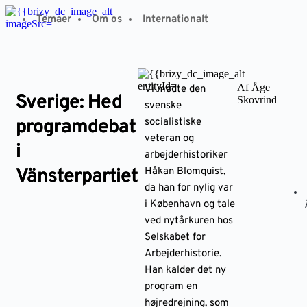
Fortsæt
Temaer
Om os
Internationalt
til
indhold
Af Åge
Vi mødte den
Sverige: Hed
Skovrind
svenske
programdebat
socialistiske
veteran og
i
arbejderhistoriker
Vänsterpartiet
Håkan Blomquist,
da han for nylig var
i København og tale
ved nytårkuren hos
Selskabet for
Arbejderhistorie.
Han kalder det ny
program en
højredrejning, som