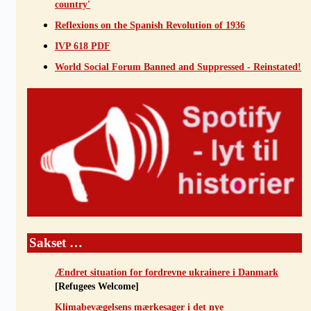
country'
Reflexions on the Spanish Revolution of 1936
IVP 618 PDF
World Social Forum Banned and Suppressed - Reinstated!
Sakset …
Ændret situation for fordrevne ukrainere i Danmark
[Refugees Welcome]
Klimabevægelsens mærkesager i det nye