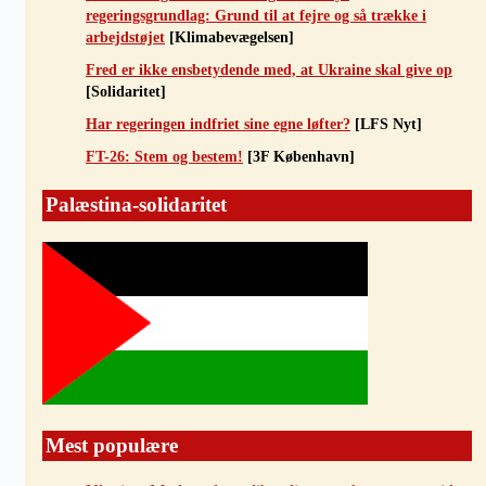
regeringsgrundlag: Grund til at fejre og så trække i
arbejdstøjet
[Klimabevægelsen]
Fred er ikke ensbetydende med, at Ukraine skal give op
[Solidaritet]
Har regeringen indfriet sine egne løfter?
[LFS Nyt]
FT-26: Stem og bestem!
[3F København]
Palæstina-solidaritet
Mest populære