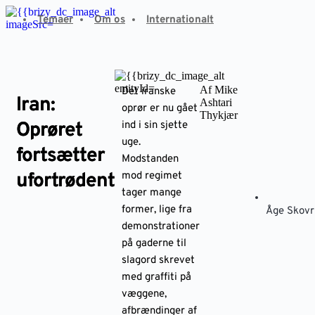
Fortsæt
Temaer
Om os
Internationalt
til
indhold
Af Mike
Det iranske
Iran:
Ashtari
oprør er nu gået
Thykjær
Oprøret
ind i sin sjette
uge.
fortsætter
Modstanden
ufortrødent
mod regimet
tager mange
former, lige fra
Åge Skovr
demonstrationer
på gaderne til
slagord skrevet
med graffiti på
væggene,
afbrændinger af