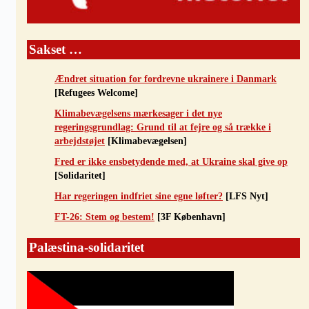
Sakset …
Ændret situation for fordrevne ukrainere i Danmark
[Refugees Welcome]
Klimabevægelsens mærkesager i det nye
regeringsgrundlag: Grund til at fejre og så trække i
arbejdstøjet
[Klimabevægelsen]
Fred er ikke ensbetydende med, at Ukraine skal give op
[Solidaritet]
Har regeringen indfriet sine egne løfter?
[LFS Nyt]
FT-26: Stem og bestem!
[3F København]
Palæstina-solidaritet