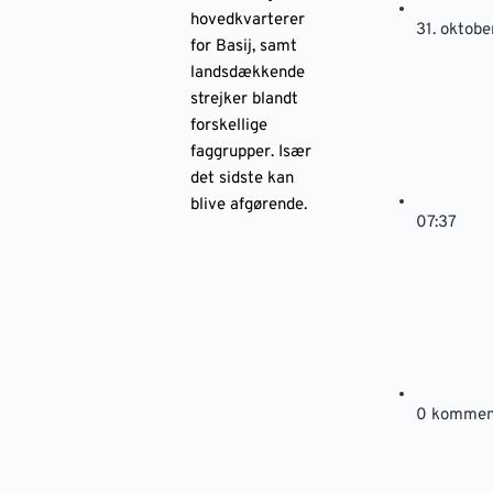
hovedkvarterer
31. oktob
for Basij, samt
landsdækkende
strejker blandt
forskellige
faggrupper. Især
det sidste kan
blive afgørende.
07:37
0 kommen