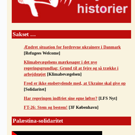
Sakset …
Ændret situation for fordrevne ukrainere i Danmark
[Refugees Welcome]
Klimabevægelsens mærkesager i det nye
regeringsgrundlag: Grund til at fejre og så trække i
arbejdstøjet
[Klimabevægelsen]
Fred er ikke ensbetydende med, at Ukraine skal give op
[Solidaritet]
Har regeringen indfriet sine egne løfter?
[LFS Nyt]
FT-26: Stem og bestem!
[3F København]
Palæstina-solidaritet