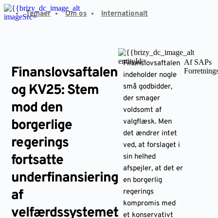
Fortsæt
Temaer
Om os
Internationalt
til
indhold
Af SAPs
Finanslovsaftalen
Finanslovsaftalen
Forretning
indeholder nogle
og KV25: Stem
små godbidder,
der smager
mod den
voldsomt af
borgerlige
valgflæsk. Men
det ændrer intet
regerings
ved, at forslaget i
fortsatte
sin helhed
afspejler, at det er
underfinansiering
en borgerlig
af
regerings
kompromis med
velfærdssystemet
et konservativt