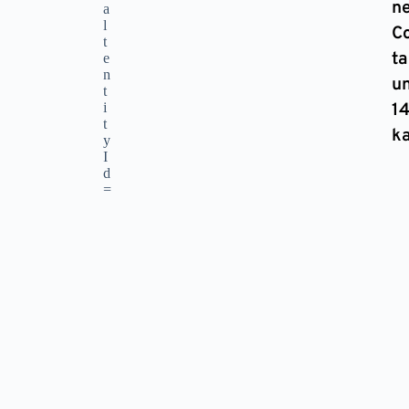
n
C
ta
u
14
k