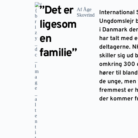
”Det er
Af Åge
International 
Skovrind
Ungdomslejr bl
ligesom
i Danmark den 
en
har talt med 
deltagerne. Nk
familie”
skiller sig ud 
omkring 300 
hører til blan
de unge, men 
fremmest er h
der kommer fr