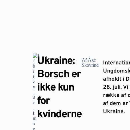
Ukraine:
Af Åge
Internation
Skovrind
Ungdomslej
Borsch er
afholdt i
ikke kun
28. juli. V
række af d
for
af dem er 
kvinderne
Ukraine.