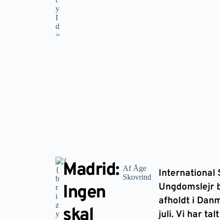
Madrid:
Af Åge
International 
Skovrind
Ungdomslejr bl
Ingen
afholdt i Dan
skal
juli. Vi har t