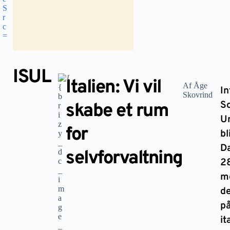
ISUL
Italien: Vi vil
Af Åge
In
Skovrind
So
skabe et rum
U
for
bl
D
selvforvaltning
28
m
de
på
it