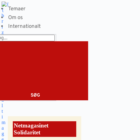
Fortsæt
til
Temaer
indhold
Om os
Internationalt
SØG
Netmagasinet
Solidaritet