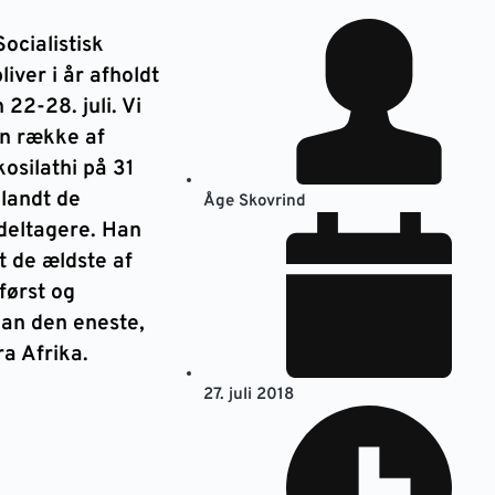
Socialistisk
iver i år afholdt
22-28. juli. Vi
en række af
osilathi på 31
blandt de
Åge Skovrind
deltagere. Han
dt de ældste af
først og
an den eneste,
a Afrika.
27. juli 2018