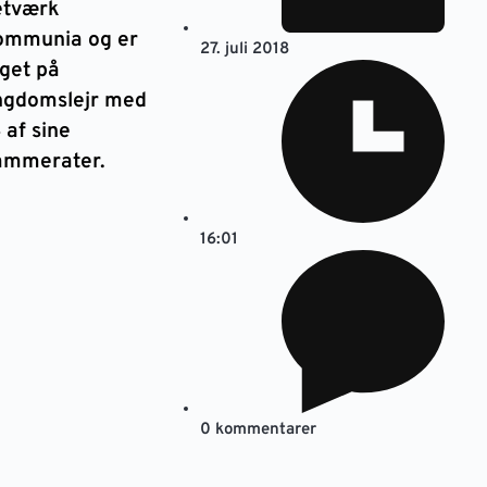
etværk
ommunia og er
27. juli 2018
get på
ngdomslejr med
 af sine
ammerater.
16:01
0 kommentarer