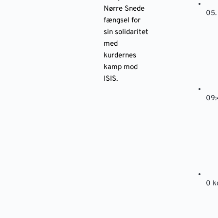
Nørre Snede
05.
fængsel for
sin solidaritet
med
kurdernes
kamp mod
ISIS.
09:
0 k