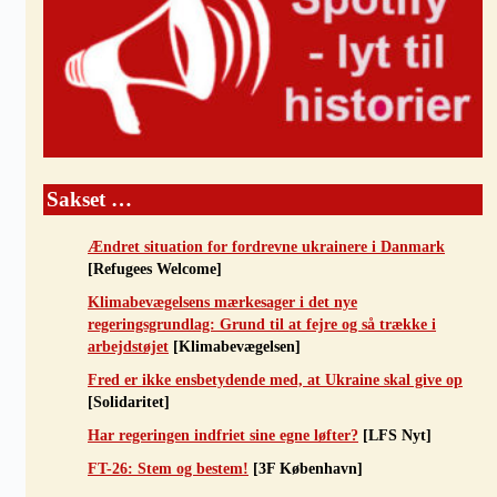
Sakset …
Ændret situation for fordrevne ukrainere i Danmark
[Refugees Welcome]
Klimabevægelsens mærkesager i det nye
regeringsgrundlag: Grund til at fejre og så trække i
arbejdstøjet
[Klimabevægelsen]
Fred er ikke ensbetydende med, at Ukraine skal give op
[Solidaritet]
Har regeringen indfriet sine egne løfter?
[LFS Nyt]
FT-26: Stem og bestem!
[3F København]