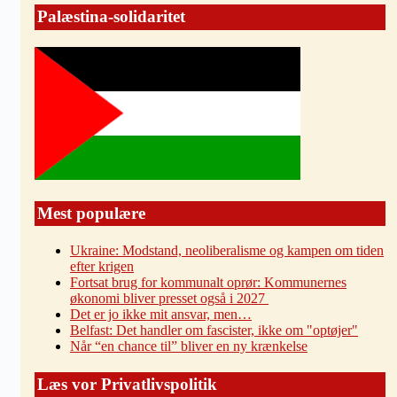
Palæstina-solidaritet
Mest populære
Ukraine: Modstand, neoliberalisme og kampen om tiden
efter krigen
Fortsat brug for kommunalt oprør: Kommunernes
økonomi bliver presset også i 2027
Det er jo ikke mit ansvar, men…
Belfast: Det handler om fascister, ikke om "optøjer"
Når “en chance til” bliver en ny krænkelse
Læs vor Privatlivspolitik