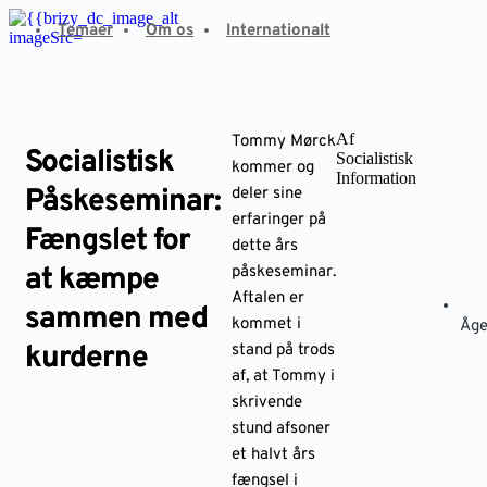
Fortsæt
Temaer
Om os
Internationalt
til
indhold
Af
Tommy Mørck
Socialistisk
Socialistisk
kommer og
Information
Påskeseminar:
deler sine
erfaringer på
Fængslet for
dette års
at kæmpe
påskeseminar.
Aftalen er
sammen med
kommet i
Åge
kurderne
stand på trods
af, at Tommy i
skrivende
stund afsoner
et halvt års
fængsel i