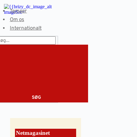
Fortsæt
til
Temaer
indhold
Om os
Internationalt
SØG
Netmagasinet