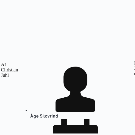
Af
Christian
e
Juhl
5
Åge Skovrind