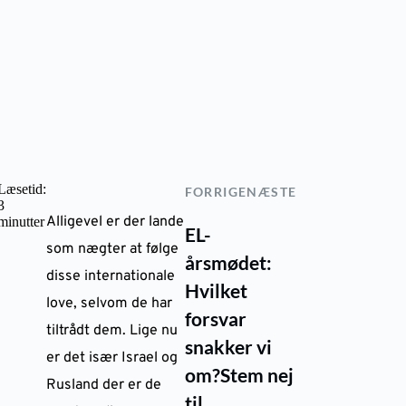
Læsetid:
FORRIGE
NÆSTE
3
Alligevel er der lande
minutter
EL-
som nægter at følge
årsmødet:
disse internationale
Hvilket
love, selvom de har
forsvar
tiltrådt dem. Lige nu
snakker vi
er det især Israel og
om?
Stem nej
Rusland der er de
til