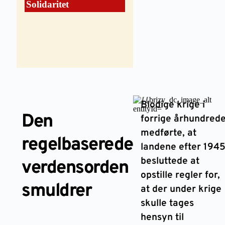
Solidaritet
Blodige krige i
Den
forrige århundred
medførte, at
regelbaserede
landene efter 194
besluttede at
verdensorden
opstille regler for,
smuldrer
at der under krige
skulle tages
hensyn til