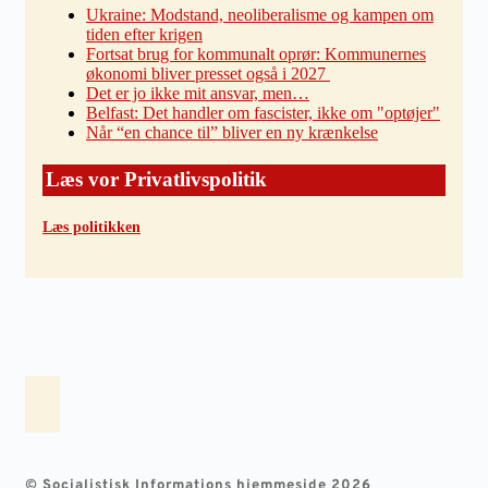
Ukraine: Modstand, neoliberalisme og kampen om
tiden efter krigen
Fortsat brug for kommunalt oprør: Kommunernes
økonomi bliver presset også i 2027
Det er jo ikke mit ansvar, men…
Belfast: Det handler om fascister, ikke om "optøjer"
Når “en chance til” bliver en ny krænkelse
Læs vor Privatlivspolitik
Læs politikken
© Socialistisk Informations hjemmeside 2026