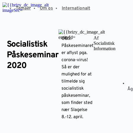
Fortsæt
Temaer
Om os
Internationalt
til
indhold
Af
OBS:
Socialistisk
Socialistisk
Påskeseminaret
Information
Påskeseminar
er aflyst pga.
corona-virus!
2020
Så er der
mulighed for at
tilmelde sig
socialistisk
Åg
påskeseminar,
som finder sted
nær Slagelse
8.-12. april.