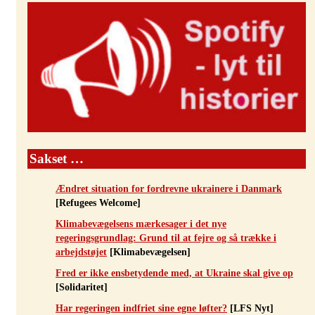
Sakset …
Ændret situation for fordrevne ukrainere i Danmark
[Refugees Welcome]
Klimabevægelsens mærkesager i det nye
regeringsgrundlag: Grund til at fejre og så trække i
arbejdstøjet
[Klimabevægelsen]
Fred er ikke ensbetydende med, at Ukraine skal give op
[Solidaritet]
Har regeringen indfriet sine egne løfter?
[LFS Nyt]