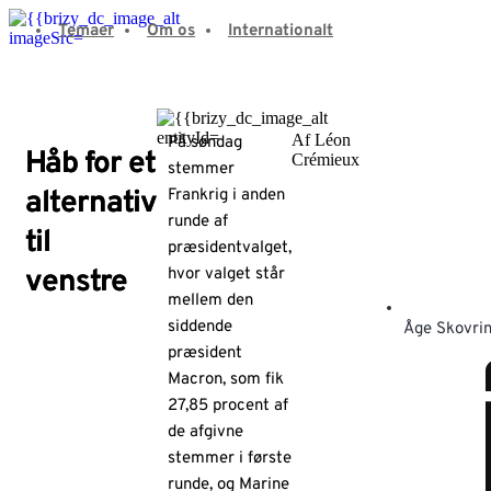
Fortsæt
Temaer
Om os
Internationalt
til
indhold
Af Léon
På søndag
Håb for et
Crémieux
stemmer
alternativ
Frankrig i anden
runde af
til
præsidentvalget,
venstre
hvor valget står
mellem den
siddende
Åge Skovri
præsident
Macron, som fik
27,85 procent af
de afgivne
stemmer i første
runde, og Marine