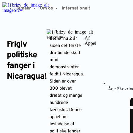
Fortsæt
Temaer
Om os
Internationalt
til
indhold
Af
Det er nu 2 år
Frigiv
Appel
siden det første
politiske
dræbende skud
mod
fanger i
demonstranter
Nicaragua!
faldt i Nicaragua.
Siden er over
300 blevet
Åge Skovrin
dræbt og mange
hundrede
fængslet. Denne
appel om
løsladelse af
politiske fanger