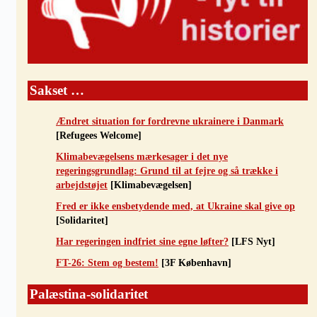
Sakset …
Ændret situation for fordrevne ukrainere i Danmark
[Refugees Welcome]
Klimabevægelsens mærkesager i det nye
regeringsgrundlag: Grund til at fejre og så trække i
arbejdstøjet
[Klimabevægelsen]
Fred er ikke ensbetydende med, at Ukraine skal give op
[Solidaritet]
Har regeringen indfriet sine egne løfter?
[LFS Nyt]
FT-26: Stem og bestem!
[3F København]
Palæstina-solidaritet