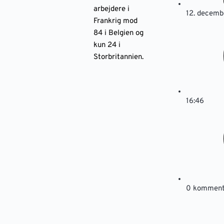
arbejdere i
12. decemb
Frankrig mod
84 i Belgien og
kun 24 i
Storbritannien.
16:46
0 komment