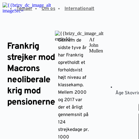
Fortsæt
Temaer
Om os
Internationalt
til
indhold
Af
Gennem de
Frankrig
John
sidste tyve år
Mullen
strejker mod
har Frankrig
opretholdt et
Macrons
forholdsvist
neoliberale
højt niveau af
klassekamp.
krig mod
Mellem 2000
Åge Skovri
pensionerne
og 2017 var
der et årligt
gennemsnit på
124
strejkedage pr.
1000