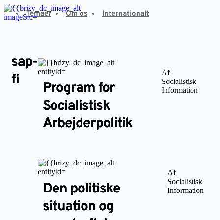
Fortsæt
Temaer
Om os
Internationalt
til
indhold
sap-
Af
fi
Socialistisk
Program for
Information
Socialistisk
Arbejderpolitik
Af
Socialistisk
Den politiske
Information
situation og