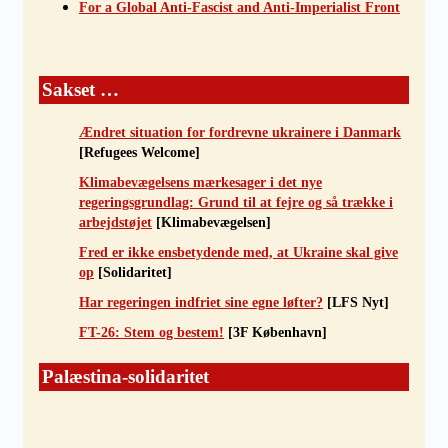
For a Global Anti-Fascist and Anti-Imperialist Front
Sakset …
Ændret situation for fordrevne ukrainere i Danmark
[Refugees Welcome]
Klimabevægelsens mærkesager i det nye
regeringsgrundlag: Grund til at fejre og så trække i
arbejdstøjet
[Klimabevægelsen]
Fred er ikke ensbetydende med, at Ukraine skal give
op
[Solidaritet]
Har regeringen indfriet sine egne løfter?
[LFS Nyt]
FT-26: Stem og bestem!
[3F København]
Palæstina-solidaritet