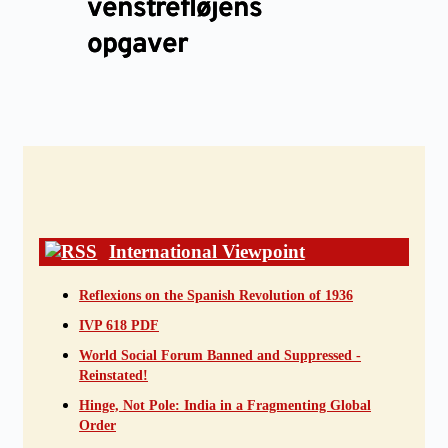
venstrefløjens
opgaver
International Viewpoint
Reflexions on the Spanish Revolution of 1936
IVP 618 PDF
World Social Forum Banned and Suppressed -
Reinstated!
Hinge, Not Pole: India in a Fragmenting Global
Order