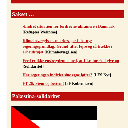
Sakset …
Ændret situation for fordrevne ukrainere i Danmark
[Refugees Welcome]
Klimabevægelsens mærkesager i det nye
regeringsgrundlag: Grund til at fejre og så trække i
arbejdstøjet
[Klimabevægelsen]
Fred er ikke ensbetydende med, at Ukraine skal give op
[Solidaritet]
Har regeringen indfriet sine egne løfter?
[LFS Nyt]
FT-26: Stem og bestem!
[3F København]
Palæstina-solidaritet