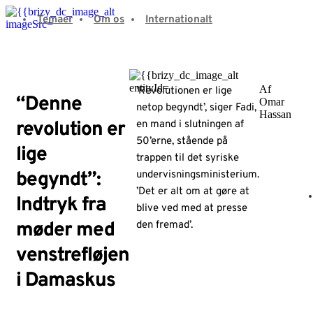
Fortsæt
Temaer
Om os
Internationalt
til
indhold
Af
’Revolutionen er lige
“Denne
Omar
netop begyndt’, siger Fadi,
Hassan
revolution er
en mand i slutningen af
50’erne, stående på
lige
trappen til det syriske
begyndt”:
undervisningsministerium.
’Det er alt om at gøre at
Indtryk fra
blive ved med at presse
møder med
den fremad’.
venstrefløjen
i Damaskus