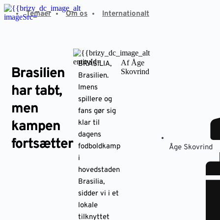
Fortsæt
Temaer
Om os
Internationalt
til
indhold
Af Åge
BRASILIA,
Brasilien
Skovrind
Brasilien.
har tabt,
Imens
spillere og
men
fans gør sig
kampen
klar til
dagens
fortsætter
fodboldkamp
Åge Skovrind
i
hovedstaden
Brasilia,
sidder vi i et
lokale
tilknyttet