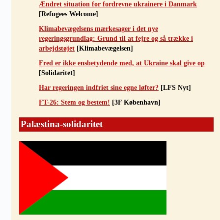
Ændret situation for fordrevne ukrainere i Danmark
[Refugees Welcome]
Klimabevægelsens mærkesager i det nye
regeringsgrundlag: Grund til at fejre og så trække i
arbejdstøjet
[Klimabevægelsen]
Fred er ikke ensbetydende med, at Ukraine skal give op
[Solidaritet]
Har regeringen indfriet sine egne løfter?
[LFS Nyt]
FT-26: Stem og bestem!
[3F København]
Palæstina-solidaritet