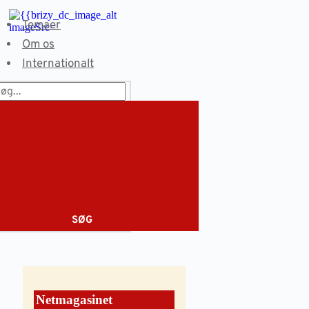
Fortsæt
til
Temaer
indhold
Om os
Internationalt
SØG
Netmagasinet