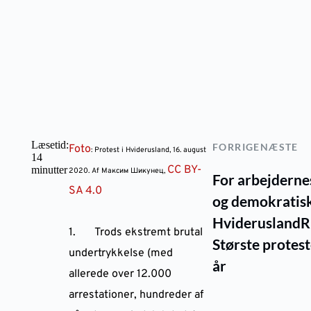
Læsetid:
FORRIGE
NÆSTE
Foto
: Protest i Hviderusland, 16. august
14
CC BY-
minutter
2020. Af Максим Шикунец,
For arbejdernes
SA 4.0
og demokratis
Hviderusland
R
1. Trods ekstremt brutal
Største proteste
undertrykkelse (med
år
allerede over 12.000
arrestationer, hundreder af