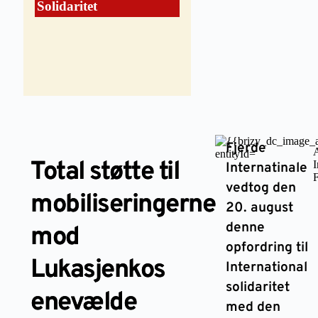
Solidaritet
Fjerde
A
Total støtte til
I
Internatinale
F
vedtog den
mobiliseringerne
20. august
denne
mod
opfordring til
Lukasjenkos
International
solidaritet
enevælde
med den