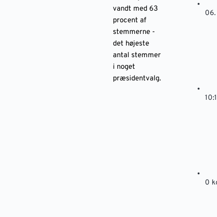
vandt med 63
06.
procent af
stemmerne -
det højeste
antal stemmer
i noget
præsidentvalg.
10:
0 k