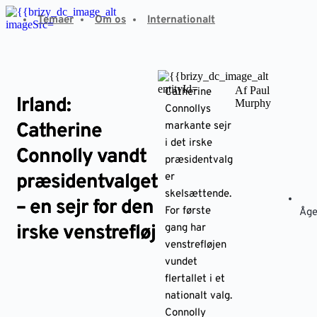
Fortsæt
Temaer
Om os
Internationalt
til
indhold
Af Paul
Catherine
Irland:
Murphy
Connollys
Catherine
markante sejr
i det irske
Connolly vandt
præsidentvalg
præsidentvalget
er
skelsættende.
– en sejr for den
For første
Åge
irske venstrefløj
gang har
venstrefløjen
vundet
flertallet i et
nationalt valg.
Connolly