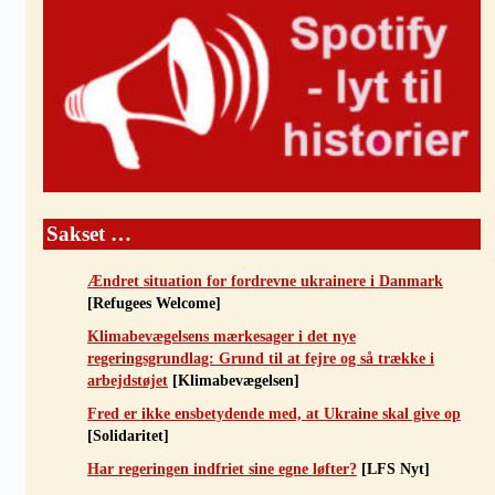
Sakset …
Ændret situation for fordrevne ukrainere i Danmark
[Refugees Welcome]
Klimabevægelsens mærkesager i det nye
regeringsgrundlag: Grund til at fejre og så trække i
arbejdstøjet
[Klimabevægelsen]
Fred er ikke ensbetydende med, at Ukraine skal give op
[Solidaritet]
Har regeringen indfriet sine egne løfter?
[LFS Nyt]