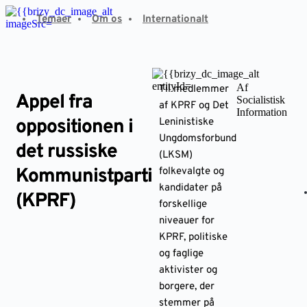
Fortsæt
Temaer
Om os
Internationalt
til
indhold
Af
Til medlemmer
Appel fra
Socialistisk
af KPRF og Det
Information
oppositionen i
Leninistiske
Ungdomsforbund
det russiske
(LKSM)
Kommunistparti
folkevalgte og
kandidater på
(KPRF)
forskellige
niveauer for
KPRF, politiske
og faglige
aktivister og
borgere, der
stemmer på