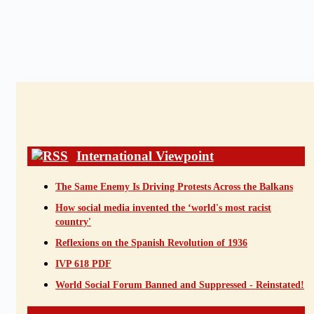
International Viewpoint
The Same Enemy Is Driving Protests Across the Balkans
How social media invented the ‘world's most racist
country'
Reflexions on the Spanish Revolution of 1936
IVP 618 PDF
World Social Forum Banned and Suppressed - Reinstated!