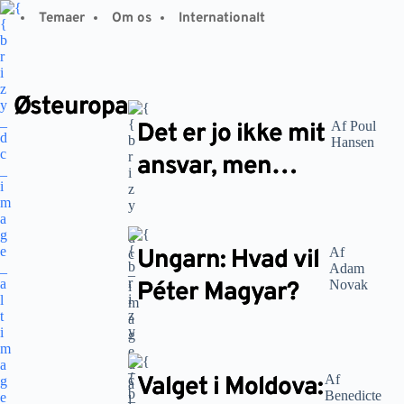
Fortsæt
Temaer
Om os
Internationalt
til
indhold
Østeuropa
Det er jo ikke mit
Af Poul
Hansen
ansvar, men…
Ungarn: Hvad vil
Af
Adam
Péter Magyar?
Novak
Valget i Moldova:
Af
Benedicte