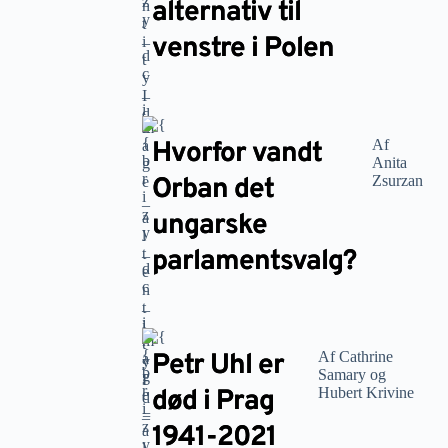
alternativ til
venstre i Polen
Hvorfor vandt
Af
Anita
Orban det
Zsurzan
ungarske
parlamentsvalg?
Petr Uhl er
Af Cathrine
Samary og
død i Prag
Hubert Krivine
1941-2021