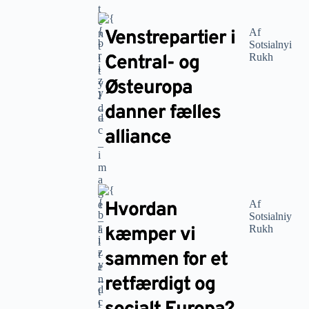
Venstrepartier i
Af
Sotsialnyi
Central- og
Rukh
Østeuropa
danner fælles
alliance
Hvordan
Af
Sotsіalniy
kæmper vi
Rukh
sammen for et
retfærdigt og