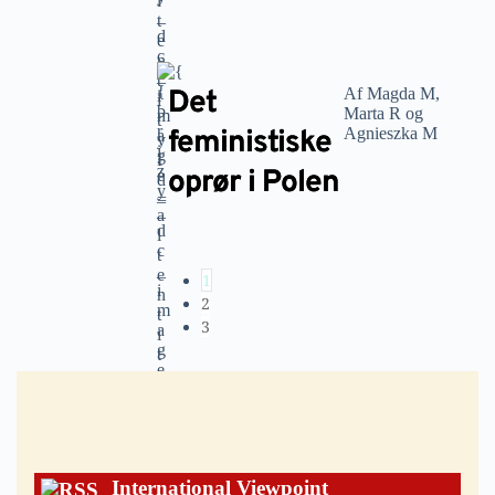
Det
Af Magda M,
Marta R og
feministiske
Agnieszka M
oprør i Polen
1
2
3
International Viewpoint