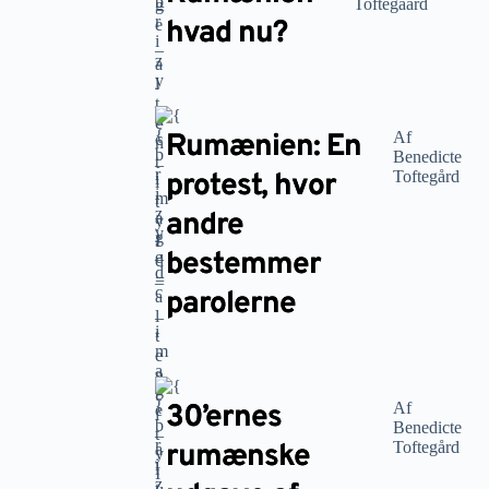
Toftegaard
hvad nu?
Rumænien: En
Af
Benedicte
protest, hvor
Toftegård
andre
bestemmer
parolerne
30’ernes
Af
Benedicte
rumænske
Toftegård