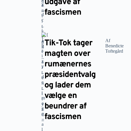
udgave af
fascismen
Tik-Tok tager
Af
Benedicte
magten over
Toftegård
rumænernes
præsidentvalg
og lader dem
vælge en
beundrer af
fascismen