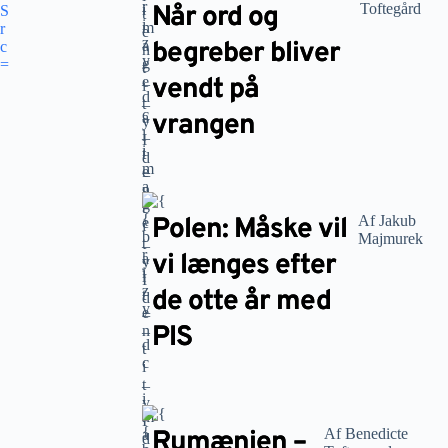
Når ord og
Toftegård
begreber bliver
vendt på
vrangen
Polen: Måske vil
Af Jakub
Majmurek
vi længes efter
de otte år med
PIS
Rumænien –
Af Benedicte