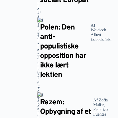
socialt Europa?
Polen: Den
Af
Wojciech
anti-
Albert
Łobodziński
populistiske
opposition har
ikke lært
lektien
Razem:
Af Zofia
Malisz,
Opbygning af et
Federico
Fuentes